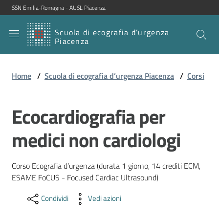
SSN Emilia-Romagna - AUSL Piacenza
Vai al contenuto
Vai alla navigazione
Vai al footer
Scuola di ecografia d’urgenza
SERVIZIO
Piacenza
SANITARIO
REGIONALE
Home
/
Scuola di ecografia d’urgenza Piacenza
/
Corsi
Emilia-
Romagna
Ecocardiografia per
Scuola di
ecografia
d’urgenza
medici non cardiologi
Piacenza
Corso Ecografia d’urgenza (durata 1 giorno, 14 crediti ECM,
ESAME FoCUS - Focused Cardiac Ultrasound)
Corsi
Condividi
Vedi azioni