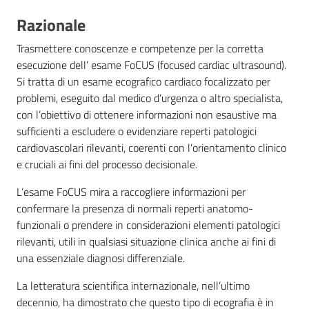
Razionale
Prestazioni e
Trasmettere conoscenze e competenze per la corretta
percorsi di cura
esecuzione dell’ esame FoCUS (focused cardiac ultrasound).
Si tratta di un esame ecografico cardiaco focalizzato per
problemi, eseguito dal medico d’urgenza o altro specialista,
Come fare per...
con l’obiettivo di ottenere informazioni non esaustive ma
sufficienti a escludere o evidenziare reperti patologici
cardiovascolari rilevanti, coerenti con l’orientamento clinico
e cruciali ai fini del processo decisionale.
Strutture e
territorio
L’esame FoCUS mira a raccogliere informazioni per
confermare la presenza di normali reperti anatomo-
funzionali o prendere in considerazioni elementi patologici
Focus e
rilevanti, utili in qualsiasi situazione clinica anche ai fini di
approfondimenti
una essenziale diagnosi differenziale.
La letteratura scientifica internazionale, nell’ultimo
Studiare a
decennio, ha dimostrato che questo tipo di ecografia è in
Piacenza