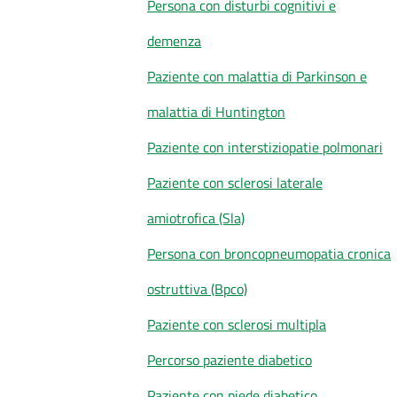
Persona con disturbi cognitivi e
Costruiamo
demenza
Salute
Paziente con malattia di Parkinson e
malattia di Huntington
Paziente con interstiziopatie polmonari
Novità
Paziente con sclerosi laterale
Scuole
amiotrofica (Sla)
Imprese
Persona con broncopneumopatia cronica
ed Enti
ostruttiva (Bpco)
Paziente con sclerosi multipla
Seguici
Percorso paziente diabetico
su
Paziente con piede diabetico