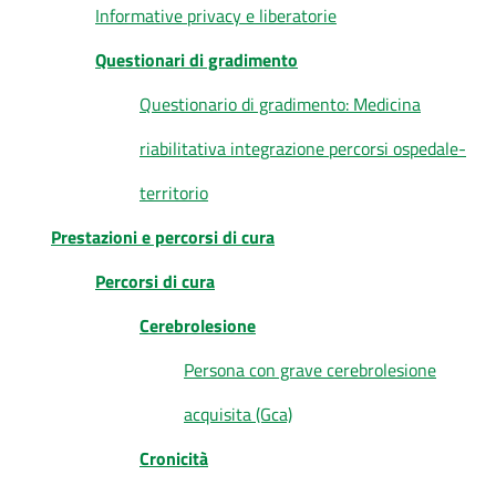
cura
Informative privacy e liberatorie
Questionari di gradimento
Come
Questionario di gradimento: Medicina
fare
riabilitativa integrazione percorsi ospedale-
per...
territorio
Prestazioni e percorsi di cura
Strutture
e
Percorsi di cura
territorio
Cerebrolesione
Persona con grave cerebrolesione
Studiare
a
acquisita (Gca)
Piacenza
Cronicità