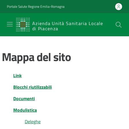
Vai al contenuto
Vai alla navigazione
Vai al footer
Portale Salute Regione Emilia-Romagna
SERVIZIO
Azienda Unità Sanitaria Locale
di Piacenza
SANITARIO
REGIONALE
Mappa del sito
Emilia-
Romagna
Azienda Unità
Sanitaria Locale
Link
di Piacenza
Blocchi riutilizzabili
Documenti
Prestazioni
Modulistica
e
percorsi
Deleghe
di