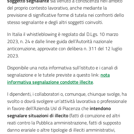
soggetto segnalante
sia venuto a conoscenza nell'ambito
cura
del proprio contesto lavorativo, anche mediante la
previsione di significative forme di tutela nei confronti dello
stesso segnalante e degli altri soggetti coinvolti.
Come
fare
In Italia il whistleblowing è regolato dal D.Lgs. 10 marzo
per...
2023, n. 24 e dalle linee guida dell’Autorità nazionale
anticorruzione, approvate con delibera n. 311 del 12 luglio
2023.
Strutture
Disponibile una nota informativa sull’istituto e i canali di
e
segnalazione e le tutele previste a questo link:
nota
territorio
informativa segnalazione condotte illecite
.
I dipendenti, i collaboratori o, comunque, chiunque svolge, ha
svolto o dovrà svolgere un'attività lavorativa o professionale
Studiare
in favore dell’Azienda Usl di Piacenza che
intendono
a
segnalare situazioni di illecito
(fatti di corruzione ed altri
Piacenza
reati contro la Pubblica amministrazione, fatti di supposto
danno erariale o altre tipologie di illeciti amministrativi,