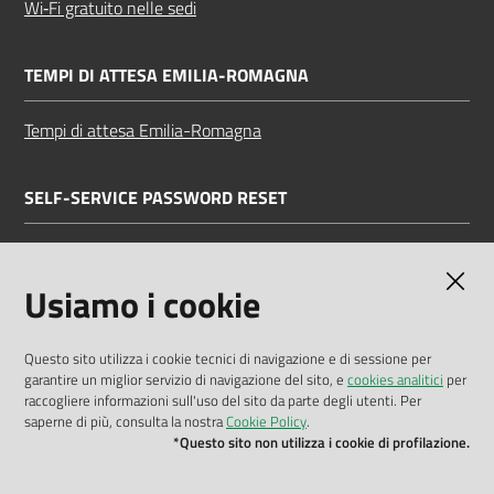
Wi‑Fi gratuito nelle sedi
TEMPI DI ATTESA EMILIA-ROMAGNA
Tempi di attesa Emilia-Romagna
SELF-SERVICE PASSWORD RESET
Link all'APP
Documentazione
Usiamo i cookie
Questo sito utilizza i cookie tecnici di navigazione e di sessione per
garantire un miglior servizio di navigazione del sito, e
cookies analitici
per
Dichiarazione di accessibilità
raccogliere informazioni sull'uso del sito da parte degli utenti. Per
saperne di più, consulta la nostra
Cookie Policy
.
Privacy policy
*Questo sito non utilizza i cookie di profilazione.
Cookie policy