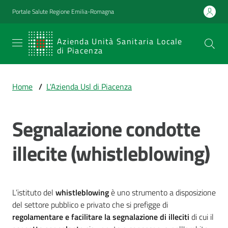
Vai al contenuto
Vai alla navigazione
Vai al footer
Portale Salute Regione Emilia-Romagna
SERVIZIO
Azienda Unità Sanitaria Locale
di Piacenza
SANITARIO
REGIONALE
Home
/
L'Azienda Usl di Piacenza
Emilia-
Romagna
Segnalazione condotte
Azienda Unità
Sanitaria Locale
di Piacenza
illecite (whistleblowing)
Prestazioni
L’istituto del
whistleblowing
è uno strumento a disposizione
e
del settore pubblico e privato che si prefigge di
percorsi
regolamentare e facilitare la segnalazione di illeciti
di cui il
di