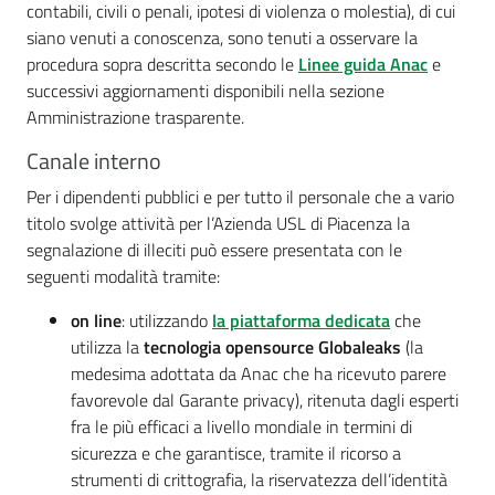
contabili, civili o penali, ipotesi di violenza o molestia), di cui
Costruiamo
siano venuti a conoscenza, sono tenuti a osservare la
Salute
procedura sopra descritta secondo le
Linee guida Anac
e
successivi aggiornamenti disponibili nella sezione
Amministrazione trasparente.
Canale interno
Novità
Per i dipendenti pubblici e per tutto il personale che a vario
titolo svolge attività per l’Azienda USL di Piacenza la
Scuole
segnalazione di illeciti può essere presentata con le
seguenti modalità tramite:
Imprese
on line
: utilizzando
la piattaforma dedicata
che
ed Enti
utilizza la
tecnologia opensource Globaleaks
(la
medesima adottata da Anac che ha ricevuto parere
favorevole dal Garante privacy), ritenuta dagli esperti
Seguici
fra le più efficaci a livello mondiale in termini di
su
sicurezza e che garantisce, tramite il ricorso a
strumenti di crittografia, la riservatezza dell’identità