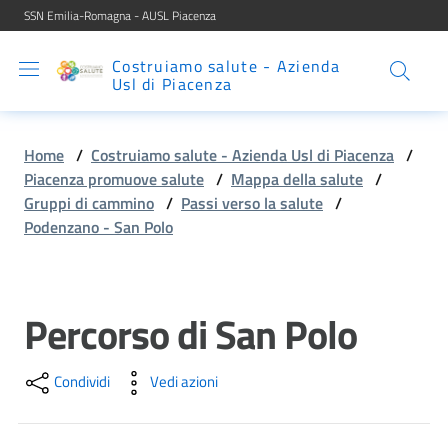
SSN Emilia-Romagna - AUSL Piacenza
Vai al contenuto
Vai alla navigazione
Vai al footer
Costruiamo salute - Azienda
SERVIZIO
Usl di Piacenza
SANITARIO
REGIONALE
Home
/
Costruiamo salute - Azienda Usl di Piacenza
/
Emilia-
Piacenza promuove salute
/
Mappa della salute
/
Romagna
Gruppi di cammino
/
Passi verso la salute
/
Podenzano - San Polo
Costruiamo
salute -
Azienda Usl di
Piacenza
Percorso di San Polo
Salta al contenuto
Costruiamo
Condividi
Vedi azioni
Salute