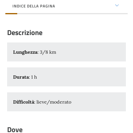
INDICE DELLA PAGINA
Piacenza
promuove
salute
Descrizione
Lunghezza
: 3/8 km
Seguici
su
Durata
: 1 h
Difficoltà
: lieve/moderato
Dove