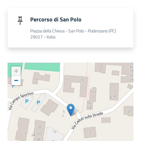
Prestazioni e
percorsi di cura
Percorso di San Polo
Piazza della Chiesa - San Polo - Podenzano (PC)
Come fare per...
29027 - Italia
Strutture e
+
territorio
−
Focus e
approfondimenti
Studiare a
Piacenza