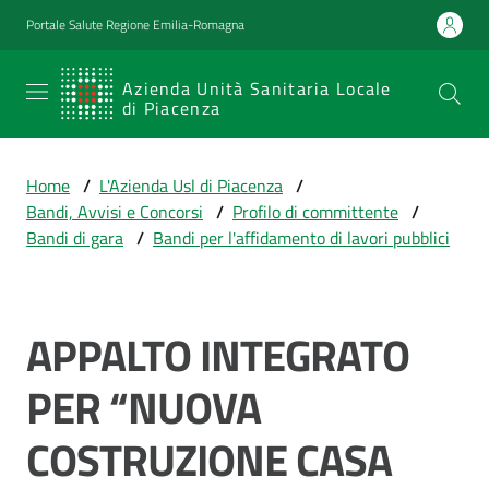
Vai al contenuto
Vai alla navigazione
Vai al footer
Portale Salute Regione Emilia-Romagna
SERVIZIO
Azienda Unità Sanitaria Locale
di Piacenza
SANITARIO
REGIONALE
Home
/
L'Azienda Usl di Piacenza
/
Emilia-
Bandi, Avvisi e Concorsi
/
Profilo di committente
/
Romagna
Bandi di gara
/
Bandi per l'affidamento di lavori pubblici
Azienda Unità
Sanitaria Locale
di Piacenza
APPALTO INTEGRATO
Salta al contenuto
PER “NUOVA
Prestazioni
e
COSTRUZIONE CASA
percorsi
di