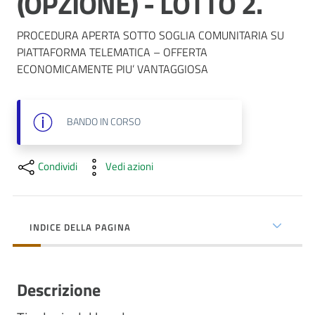
(OPZIONE) - LOTTO 2.
Costruiamo
Salute
PROCEDURA APERTA SOTTO SOGLIA COMUNITARIA SU 
PIATTAFORMA TELEMATICA – OFFERTA 
ECONOMICAMENTE PIU’ VANTAGGIOSA
BANDO
IN CORSO
Novità
Scuole
Condividi
Vedi azioni
Imprese
ed Enti
INDICE DELLA PAGINA
Seguici
Descrizione
su