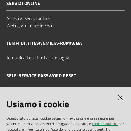
SERVIZI ONLINE
Accedi ai servizi online
Wi‑Fi gratuito nelle sedi
TEMPI DI ATTESA EMILIA-ROMAGNA
Tempi di attesa Emilia-Romagna
SELF-SERVICE PASSWORD RESET
Link all'APP
Documentazione
Usiamo i cookie
Questo sito utilizza i cookie tecnici di navigazione e di sessione per
garantire un miglior servizio di navigazione del sito, e
cookies analitici
per
Dichiarazione di accessibilità
raccogliere informazioni sull'uso del sito da parte degli utenti. Per