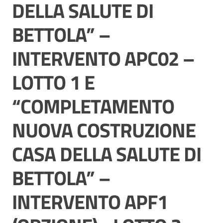
DELLA SALUTE DI
cura
BETTOLA” –
Come
INTERVENTO APC02 –
fare
per...
LOTTO 1 E
“COMPLETAMENTO
Strutture
e
NUOVA COSTRUZIONE
territorio
CASA DELLA SALUTE DI
BETTOLA” –
Studiare
a
INTERVENTO APF1
Piacenza