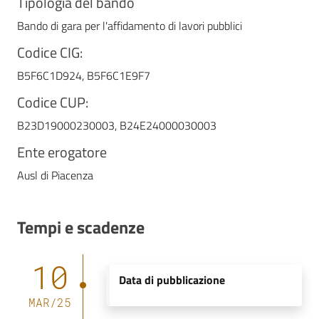
Tipologia del bando
Bando di gara per l'affidamento di lavori pubblici
Codice CIG
:
B5F6C1D924
,
B5F6C1E9F7
Codice CUP
:
B23D19000230003
,
B24E24000030003
Ente erogatore
Ausl di Piacenza
Tempi e scadenze
10
Data di pubblicazione
MAR
/
25