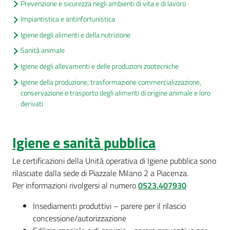
Prevenzione e sicurezza negli ambienti di vita e di lavoro
cura
Impiantistica e antinfortunistica
Igiene degli alimenti e della nutrizione
Come
Sanità animale
fare
Igiene degli allevamenti e delle produzioni zootecniche
per...
Igiene della produzione, trasformazione commercializzazione,
conservazione e trasporto degli alimenti di origine animale e loro
derivati
Strutture
e
territorio
Igiene e sanità pubblica
Le certificazioni della Unità operativa di Igiene pubblica sono
rilasciate dalla sede di Piazzale Milano 2 a Piacenza.
Studiare
Per informazioni rivolgersi al numero
0523.407930
a
Piacenza
Insediamenti produttivi – parere per il rilascio
concessione/autorizzazione