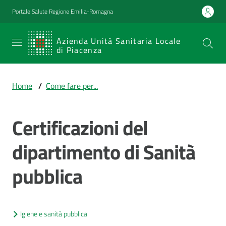
Vai al contenuto
Vai alla navigazione
Vai al footer
Portale Salute Regione Emilia-Romagna
SERVIZIO
Azienda Unità Sanitaria Locale
di Piacenza
SANITARIO
REGIONALE
Home
/
Come fare per...
Emilia-
Romagna
Certificazioni del
Azienda Unità
Sanitaria Locale
di Piacenza
dipartimento di Sanità
pubblica
Prestazioni
e
percorsi
Igiene e sanità pubblica
di