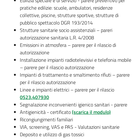
Edilizia speciale e di servizio - parere preventivo per
Costruiamo
pratiche edilizie: scuole, ambulatori, residenze
Salute
collettive, piscine, strutture sportive, strutture di
pubblico spettacolo DGR 193/2014
Strutture sanitarie socio assistenziali – pareri
autorizzazione sanitaria L.R. 4/2008
Emissioni in atmosfera – parere per il rilascio di
autorizzazione
Novità
Installazione impianti radiotelevisivi e telefonia mobile
– parere per il rilascio autorizzazione
Scuole
Impianti di trattamento e smaltimento rifiuti – parere
per il rilascio autorizzazione
Imprese
Linee e impianti elettrici – parere per il rilascio
ed Enti
0523.407930
Segnalazione inconvenienti igienico sanitari - parere
Antigienicità - certificato
(scarica il modulo)
Seguici
Ricongiungimenti familiari
su
VIA, screening, VAS e PAS - Valutazioni sanitarie
Deposito e utilizzo di gas tossici