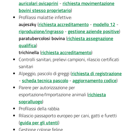
auricolari ovicaprini
-
richiesta movimentazione
bovini stesso proprietario
)
Profilassi malattie infettive:
aujeszky
(
richiesta accreditamento
-
modello 12
-
riproduzione/ingrasso
-
gestione aziende positive
)
paratubercolosi bovina
(
richiesta assegnazione
qualifica
)
trichinella
(
richiesta accreditamento
)
Controlli sanitari, prelievi campioni, rilascio certificati
sanitari
Alpeggio, pascolo di greggi (
richiesta di registrazione
-
scheda tecnica pascolo
-
aggiornamento codice
)
Parere per autorizzazione per
esportazione/Importazione animali (
richiesta
sopralluogo
)
Profilassi della rabbia
Rilascio passaporto europeo per cani, gatti e furetti
(
guida per gli utenti
)
Gestione colonie feline