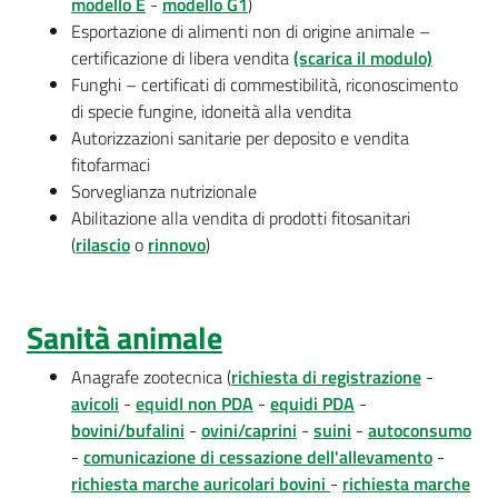
modello E
-
modello G1
)
Esportazione di alimenti non di origine animale –
certificazione di libera vendita
(scarica il modulo)
Funghi – certificati di commestibilità, riconoscimento
di specie fungine, idoneità alla vendita
Autorizzazioni sanitarie per deposito e vendita
fitofarmaci
Sorveglianza nutrizionale
Abilitazione alla vendita di prodotti fitosanitari
(
rilascio
o
rinnovo
)
Sanità animale
Anagrafe zootecnica (
richiesta di registrazione
-
avicoli
-
equidI non PDA
-
equidi PDA
-
bovini/bufalini
-
ovini/caprini
-
suini
-
autoconsumo
-
comunicazione di cessazione dell'allevamento
-
richiesta marche auricolari bovini
-
richiesta marche