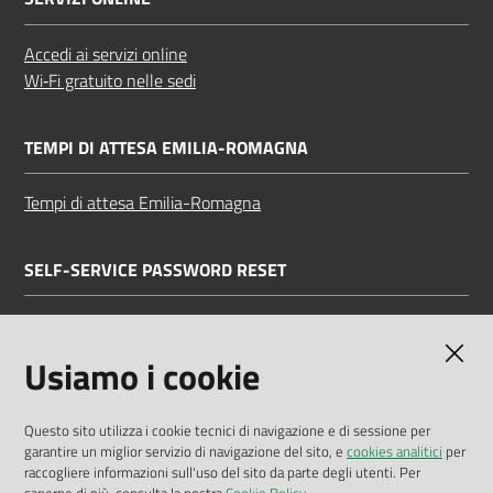
Accedi ai servizi online
Wi‑Fi gratuito nelle sedi
TEMPI DI ATTESA EMILIA-ROMAGNA
Tempi di attesa Emilia-Romagna
SELF-SERVICE PASSWORD RESET
Link all'APP
Documentazione
Usiamo i cookie
Questo sito utilizza i cookie tecnici di navigazione e di sessione per
garantire un miglior servizio di navigazione del sito, e
cookies analitici
per
Dichiarazione di accessibilità
raccogliere informazioni sull'uso del sito da parte degli utenti. Per