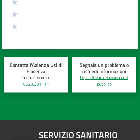
Costruiamo
Salute
Novità
Contatta l'Azienda Usl di
Segnala un problema o
Scuole
Piacenza
richiedi informazioni
Centralino unico
Urp - Ufficio relazioni con il
0523.301111
pubblico
Imprese
ed Enti
Seguici
su
SERVIZIO SANITARIO