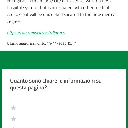
in English, in the nearby city of Piacenza, which offers a
cura
hospital system that is not shared with other medical
courses but will be uniquely dedicated to the new medical
degree.
Come
fare
https://corsi.unipr.it/en/cdlm-ms
per...
14-11-2025 15:17
Ultimo aggiornamento
:
Strutture
e
territorio
Quanto sono chiare le informazioni su
questa pagina?
Studiare
Valuta da 1 a 5 stelle
a
Piacenza