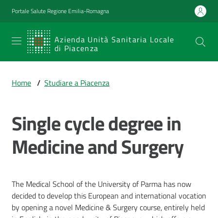
Vai al contenuto
Vai alla navigazione
Vai al footer
Portale Salute Regione Emilia-Romagna
SERVIZIO
Azienda Unità Sanitaria Locale
di Piacenza
SANITARIO
REGIONALE
Home
/
Studiare a Piacenza
Emilia-
Romagna
Single cycle degree in
Azienda Unità
Sanitaria Locale
di Piacenza
Medicine and Surgery
Prestazioni
The Medical School of the University of Parma has now
e
decided to develop this European and international vocation
percorsi
by opening a novel Medicine & Surgery course, entirely held
di