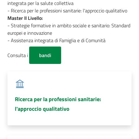
integrata per la salute collettiva
Costruiamo
- Ricerca per le professioni sanitarie: l'approccio qualitativo
Salute
Master II Livello:
- Strategie formative in ambito sociale e sanitario: Standard
europei e innovazione
- Assistenza integrata di Famiglia e di Comunità
Novità
Consulta i
bandi
Scuole
Imprese
ed Enti
Ricerca per la professioni sanitarie:
l'approccio qualitativo
Seguici
su