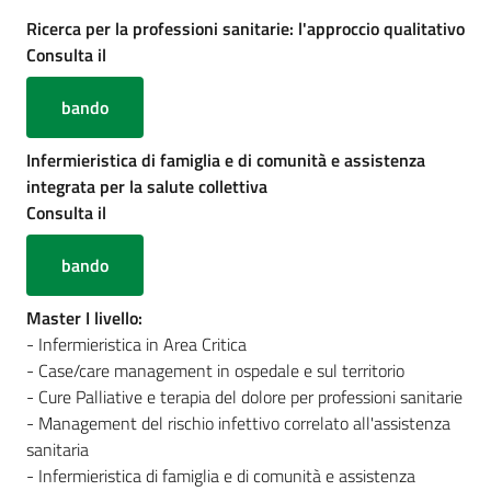
cura
Ricerca per la professioni sanitarie: l'approccio qualitativo
Consulta il
Come
bando
fare
per...
Infermieristica di famiglia e di comunità e assistenza
integrata per la salute collettiva
Consulta il
Strutture
e
bando
territorio
Master I livello:
- Infermieristica in Area Critica
- Case/care management in ospedale e sul territorio
Studiare
- Cure Palliative e terapia del dolore per professioni sanitarie
a
- Management del rischio infettivo correlato all'assistenza
Piacenza
sanitaria
- Infermieristica di famiglia e di comunità e assistenza