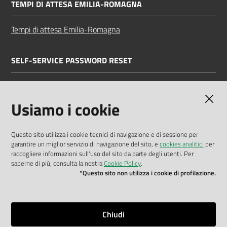
TEMPI DI ATTESA EMILIA-ROMAGNA
Tempi di attesa Emilia-Romagna
SELF-SERVICE PASSWORD RESET
Link all'APP
Documentazione
Usiamo i cookie
Questo sito utilizza i cookie tecnici di navigazione e di sessione per
garantire un miglior servizio di navigazione del sito, e
cookies analitici
per
Dichiarazione di accessibilità
raccogliere informazioni sull'uso del sito da parte degli utenti. Per
saperne di più, consulta la nostra
Cookie Policy
.
Privacy policy
*Questo sito non utilizza i cookie di profilazione.
Cookie policy
Note legali
Chiudi