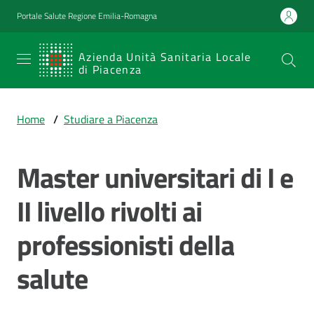
Vai al contenuto
Vai alla navigazione
Vai al footer
Portale Salute Regione Emilia-Romagna
SERVIZIO
Azienda Unità Sanitaria Locale
di Piacenza
SANITARIO
REGIONALE
Home
/
Studiare a Piacenza
Emilia-
Romagna
Master universitari di I e
Azienda Unità
Sanitaria Locale
di Piacenza
II livello rivolti ai
professionisti della
Prestazioni
salute
e
percorsi
di