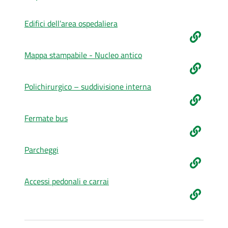
Costruiamo
Edifici dell’area ospedaliera
Salute
Mappa stampabile - Nucleo antico
Polichirurgico – suddivisione interna
Novità
Scuole
Fermate bus
Imprese
Parcheggi
ed Enti
Accessi pedonali e carrai
Seguici
su