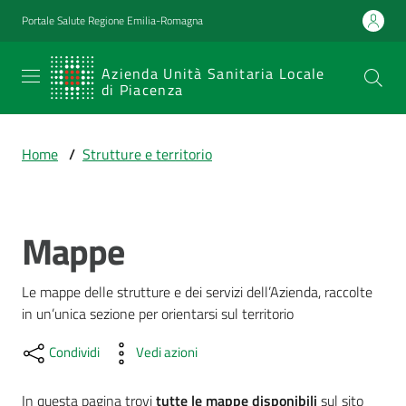
Vai al contenuto
Vai alla navigazione
Vai al footer
Portale Salute Regione Emilia-Romagna
SERVIZIO
Azienda Unità Sanitaria Locale
di Piacenza
SANITARIO
REGIONALE
Home
/
Strutture e territorio
Emilia-
Romagna
Azienda Unità
Sanitaria Locale
Mappe
di Piacenza
Le mappe delle strutture e dei servizi dell’Azienda, raccolte 
in un’unica sezione per orientarsi sul territorio
Prestazioni
e
Condividi
Vedi azioni
percorsi
di
In questa pagina trovi
tutte le mappe disponibili
sul sito