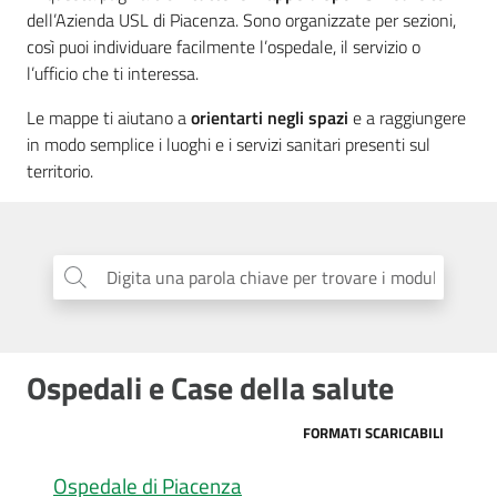
cura
dell’Azienda USL di Piacenza. Sono organizzate per sezioni,
così puoi individuare facilmente l’ospedale, il servizio o
l’ufficio che ti interessa.
Come
Le mappe ti aiutano a
orientarti negli spazi
e a raggiungere
fare
in modo semplice i luoghi e i servizi sanitari presenti sul
per...
territorio.
Strutture
e
Digita una parola chiave per trovare i moduli
...
territorio
Ospedali e Case della salute
Studiare
a
Piacenza
FORMATI SCARICABILI
Ospedale di Piacenza