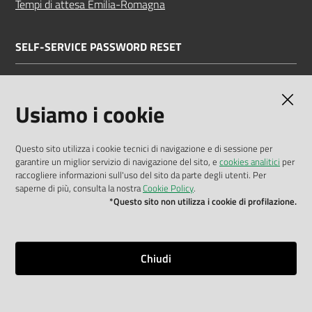
Tempi di attesa Emilia-Romagna
SELF-SERVICE PASSWORD RESET
Link all'APP
Documentazione
Usiamo i cookie
Questo sito utilizza i cookie tecnici di navigazione e di sessione per
garantire un miglior servizio di navigazione del sito, e
cookies analitici
per
Dichiarazione di accessibilità
raccogliere informazioni sull'uso del sito da parte degli utenti. Per
saperne di più, consulta la nostra
Cookie Policy
.
Privacy policy
*Questo sito non utilizza i cookie di profilazione.
Cookie policy
Note legali
Chiudi
Mappa del sito
Impostazioni cookie