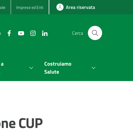
Area riservata
ole
Imprese ed Enti
u
Cerca
 a
Costruiamo
a
Salute
ione CUP