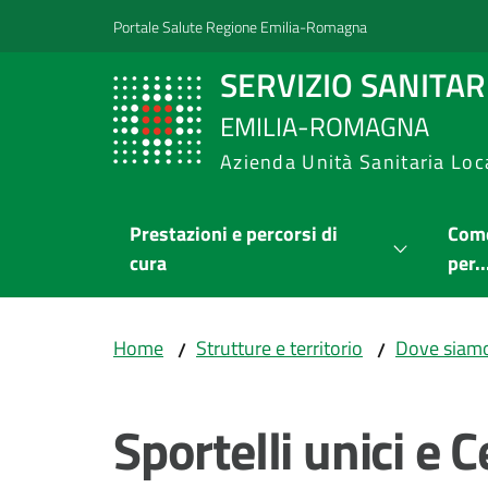
Vai al contenuto
Vai alla navigazione
Vai al footer
Portale Salute Regione Emilia-Romagna
SERVIZIO SANITA
EMILIA-ROMAGNA
Azienda Unità Sanitaria Loc
Prestazioni e percorsi di
Come
cura
per..
Home
Strutture e territorio
Dove siam
/
/
Sportelli unici e 