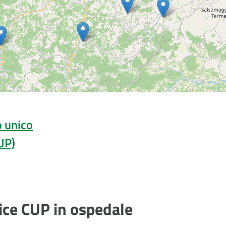
o unico
UP)
fice CUP in ospedale