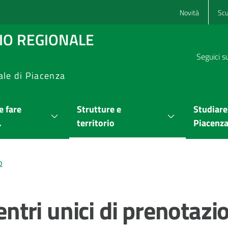
Novità
Scu
RIO REGIONALE
Seguici s
ale di Piacenza
 fare
Strutture e
Studiare
.
territorio
Piacenz
o
Centri unici di prenotaz