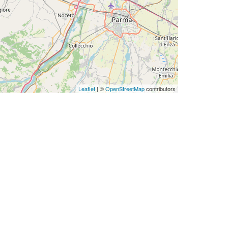
Leaflet
| ©
OpenStreetMap
contributors