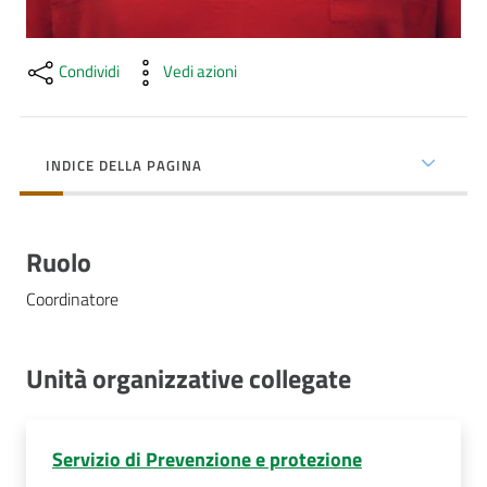
Costruiamo
Salute
Condividi
Vedi azioni
INDICE DELLA PAGINA
Novità
Scuole
Ruolo
Imprese
Coordinatore
ed Enti
Unità organizzative collegate
Seguici
su
Servizio di Prevenzione e protezione