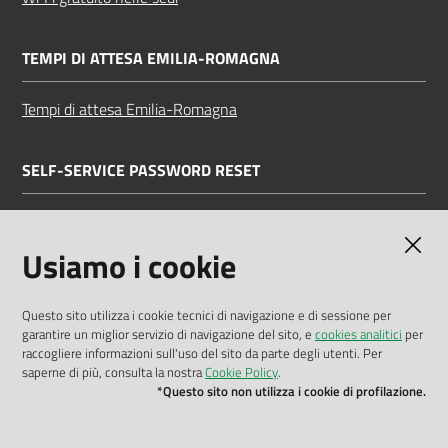
TEMPI DI ATTESA EMILIA-ROMAGNA
Tempi di attesa Emilia-Romagna
SELF-SERVICE PASSWORD RESET
Link all'APP
Documentazione
Usiamo i cookie
Questo sito utilizza i cookie tecnici di navigazione e di sessione per
garantire un miglior servizio di navigazione del sito, e
cookies analitici
per
Dichiarazione di accessibilità
raccogliere informazioni sull'uso del sito da parte degli utenti. Per
saperne di più, consulta la nostra
Cookie Policy
.
Privacy policy
*Questo sito non utilizza i cookie di profilazione.
Cookie policy