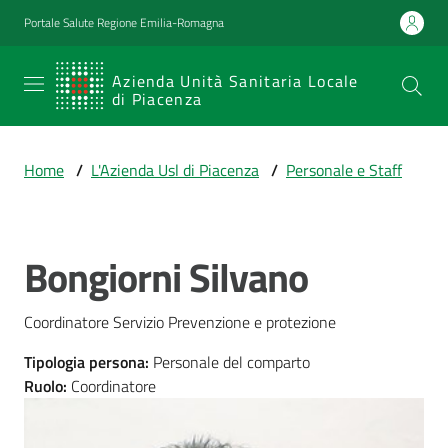
Vai al contenuto
Vai alla navigazione
Vai al footer
Portale Salute Regione Emilia-Romagna
SERVIZIO
Azienda Unità Sanitaria Locale
di Piacenza
SANITARIO
REGIONALE
Home
/
L'Azienda Usl di Piacenza
/
Personale e Staff
Emilia-
Romagna
Azienda Unità
Sanitaria Locale
Bongiorni Silvano
Salta al contenuto
di Piacenza
Coordinatore Servizio Prevenzione e protezione
Prestazioni
Tipologia persona
:
Personale del comparto
e
Ruolo
:
Coordinatore
percorsi
di