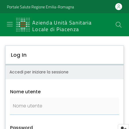
Portale Salute Regione Emilia-Romagna
SERVIZIO
Azienda Unità Sanitaria
Locale di Piacenza
SANITARIO
REGIONALE
Log In
Emilia-
Romagna
Accedi per iniziare la sessione
Azienda Unità
Sanitaria Locale
Nome utente
di Piacenza
Prestazioni
e
Password