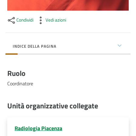
Costruiamo
Salute
Condividi
Vedi azioni
INDICE DELLA PAGINA
Novità
Scuole
Ruolo
Imprese
Coordinatore
ed Enti
Unità organizzative collegate
Seguici
su
Radiologia Piacenza