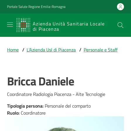
Vai al contenuto
Vai alla navigazione
Vai al footer
Portale Salute Regione Emilia-Romagna
SERVIZIO
Azienda Unità Sanitaria Locale
di Piacenza
SANITARIO
REGIONALE
Home
/
L'Azienda Usl di Piacenza
/
Personale e Staff
Emilia-
Romagna
Azienda Unità
Sanitaria Locale
Bricca Daniele
Salta al contenuto
di Piacenza
Prestazioni
Tipologia persona
:
Personale del comparto
e
Ruolo
:
Coordinatore
percorsi
di