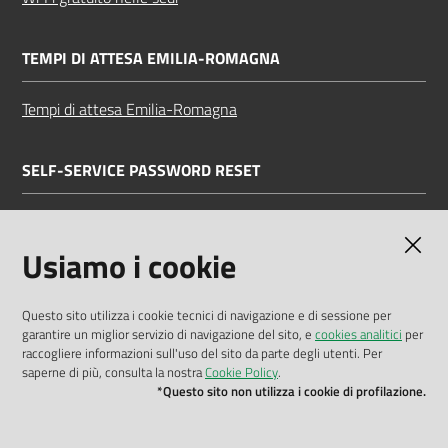
TEMPI DI ATTESA EMILIA-ROMAGNA
Tempi di attesa Emilia-Romagna
SELF-SERVICE PASSWORD RESET
Link all'APP
Documentazione
Usiamo i cookie
Questo sito utilizza i cookie tecnici di navigazione e di sessione per
garantire un miglior servizio di navigazione del sito, e
cookies analitici
per
Dichiarazione di accessibilità
raccogliere informazioni sull'uso del sito da parte degli utenti. Per
saperne di più, consulta la nostra
Cookie Policy
.
Privacy policy
*Questo sito non utilizza i cookie di profilazione.
Cookie policy