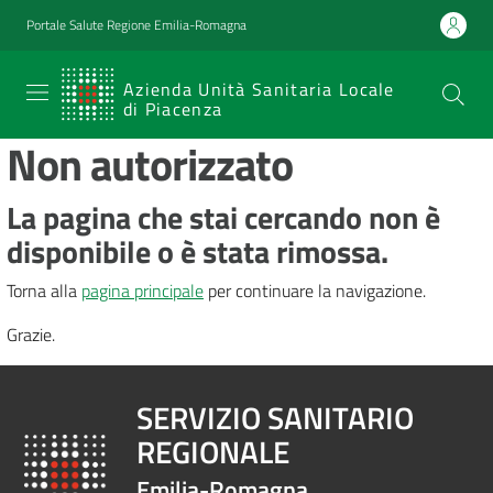
Vai al contenuto
Vai alla navigazione
Vai al footer
Portale Salute Regione Emilia-Romagna
SERVIZIO
Azienda Unità Sanitaria Locale
di Piacenza
SANITARIO
Non autorizzato
REGIONALE
Emilia-
La pagina che stai cercando non è
Romagna
disponibile o è stata rimossa.
Azienda Unità
Sanitaria Locale
Torna alla
pagina principale
per continuare la navigazione.
di Piacenza
Grazie.
Prestazioni
SERVIZIO SANITARIO
e
REGIONALE
percorsi
di
Emilia-Romagna