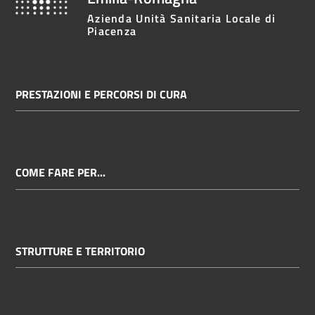
cura
Azienda Unità Sanitaria Locale di
Piacenza
Come
fare
PRESTAZIONI E PERCORSI DI CURA
per...
Strutture
e
COME FARE PER...
territorio
Studiare
STRUTTURE E TERRITORIO
a
Piacenza