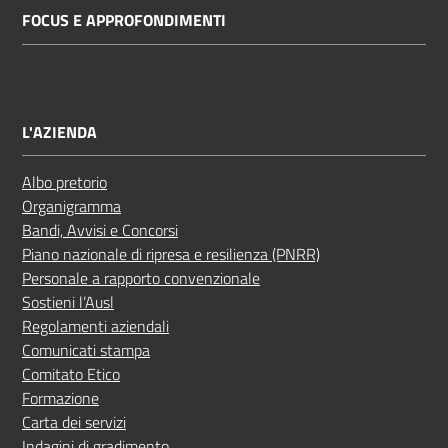
FOCUS E APPROFONDIMENTI
Costruiamo
Salute
L'AZIENDA
Novità
Albo pretorio
Organigramma
Scuole
Bandi, Avvisi e Concorsi
Piano nazionale di ripresa e resilienza (PNRR)
Imprese
Personale a rapporto convenzionale
ed Enti
Sostieni l’Ausl
Regolamenti aziendali
Comunicati stampa
Comitato Etico
Seguici
Formazione
su
Carta dei servizi
Indagini di gradimento