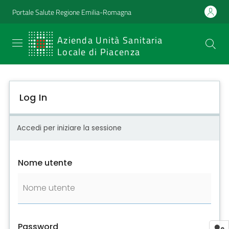
Portale Salute Regione Emilia-Romagna
SERVIZIO
Azienda Unità Sanitaria
Locale di Piacenza
SANITARIO
REGIONALE
Log In
Emilia-
Romagna
Accedi per iniziare la sessione
Azienda Unità
Sanitaria Locale
Nome utente
di Piacenza
Prestazioni
e
Password