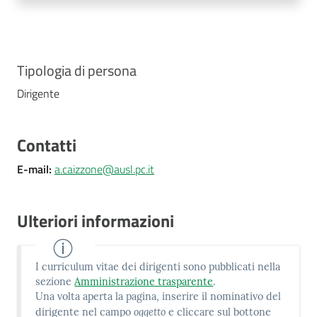
Costruiamo
Salute
Tipologia di persona
Dirigente
Novità
Contatti
Scuole
E-mail
:
a.caizzone@ausl.pc.it
Imprese
ed Enti
Ulteriori informazioni
I curriculum vitae dei dirigenti sono pubblicati nella
Seguici
sezione
Amministrazione trasparente
.
su
Una volta aperta la pagina, inserire il nominativo del
oggetto
dirigente nel campo
e cliccare sul bottone