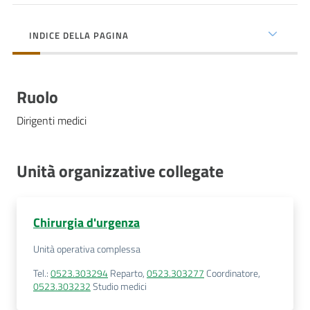
cura
INDICE DELLA PAGINA
Come
fare
Ruolo
per...
Dirigenti medici
Strutture
e
Unità organizzative collegate
territorio
Chirurgia d'urgenza
Studiare
Unità operativa complessa
a
Piacenza
Tel.
:
0523.303294
Reparto
,
0523.303277
Coordinatore
,
0523.303232
Studio medici