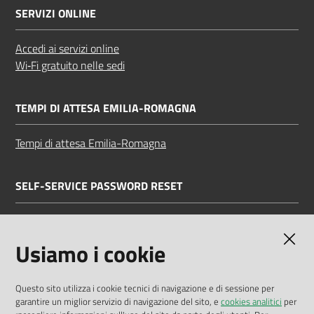
SERVIZI ONLINE
Accedi ai servizi online
Wi‑Fi gratuito nelle sedi
TEMPI DI ATTESA EMILIA-ROMAGNA
Tempi di attesa Emilia-Romagna
SELF-SERVICE PASSWORD RESET
Link all'APP
Documentazione
Usiamo i cookie
Questo sito utilizza i cookie tecnici di navigazione e di sessione per
garantire un miglior servizio di navigazione del sito, e
cookies analitici
per
Dichiarazione di accessibilità