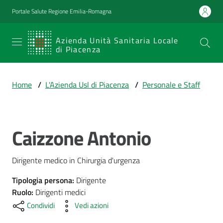
Vai al contenuto
Vai alla navigazione
Vai al footer
Portale Salute Regione Emilia-Romagna
SERVIZIO
Azienda Unità Sanitaria Locale
di Piacenza
SANITARIO
REGIONALE
Home
/
L'Azienda Usl di Piacenza
/
Personale e Staff
Emilia-
Romagna
Azienda Unità
Sanitaria Locale
Caizzone Antonio
Salta al contenuto
di Piacenza
Dirigente medico in Chirurgia d'urgenza
Prestazioni
Tipologia persona
:
Dirigente
e
Ruolo
:
Dirigenti medici
percorsi
Condividi
Vedi azioni
di