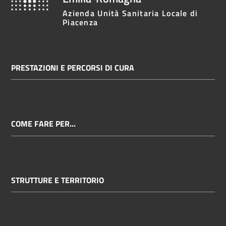
cura
Azienda Unità Sanitaria Locale di
Piacenza
Come
fare
PRESTAZIONI E PERCORSI DI CURA
per...
Strutture
e
COME FARE PER...
territorio
Studiare
STRUTTURE E TERRITORIO
a
Piacenza