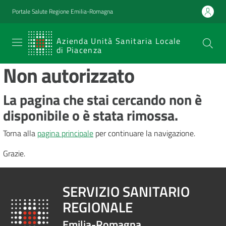
Vai al contenuto
Vai alla navigazione
Vai al footer
Portale Salute Regione Emilia-Romagna
SERVIZIO
Azienda Unità Sanitaria Locale
di Piacenza
SANITARIO
Non autorizzato
REGIONALE
Emilia-
La pagina che stai cercando non è
Romagna
disponibile o è stata rimossa.
Azienda Unità
Sanitaria Locale
Torna alla
pagina principale
per continuare la navigazione.
di Piacenza
Grazie.
Prestazioni
SERVIZIO SANITARIO
e
REGIONALE
percorsi
di
Emilia-Romagna