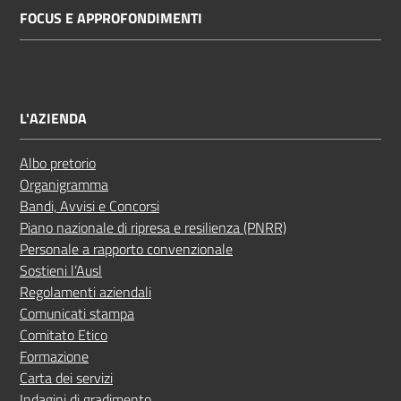
FOCUS E APPROFONDIMENTI
Costruiamo
Salute
L'AZIENDA
Novità
Albo pretorio
Organigramma
Scuole
Bandi, Avvisi e Concorsi
Piano nazionale di ripresa e resilienza (PNRR)
Imprese
Personale a rapporto convenzionale
ed Enti
Sostieni l’Ausl
Regolamenti aziendali
Comunicati stampa
Comitato Etico
Seguici
Formazione
su
Carta dei servizi
Indagini di gradimento