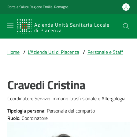
Vai al contenuto
Vai alla navigazione
Vai al footer
Portale Salute Regione Emilia-Romagna
SERVIZIO
Azienda Unità Sanitaria Locale
di Piacenza
SANITARIO
REGIONALE
Home
/
L'Azienda Usl di Piacenza
/
Personale e Staff
Emilia-
Romagna
Azienda Unità
Sanitaria Locale
Cravedi Cristina
Salta al contenuto
di Piacenza
Coordinatore Servizio Immuno-trasfusionale e Allergologia
Prestazioni
Tipologia persona
:
Personale del comparto
e
Ruolo
:
Coordinatore
percorsi
di