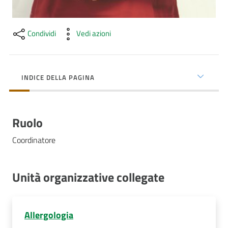
Costruiamo
Salute
Condividi
Vedi azioni
INDICE DELLA PAGINA
Novità
Scuole
Ruolo
Imprese
Coordinatore
ed Enti
Unità organizzative collegate
Seguici
su
Allergologia