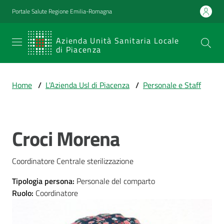
Vai al contenuto
Vai alla navigazione
Vai al footer
Portale Salute Regione Emilia-Romagna
SERVIZIO
Azienda Unità Sanitaria Locale
di Piacenza
SANITARIO
REGIONALE
Home
/
L'Azienda Usl di Piacenza
/
Personale e Staff
Emilia-
Romagna
Azienda Unità
Sanitaria Locale
Croci Morena
Salta al contenuto
di Piacenza
Coordinatore Centrale sterilizzazione
Prestazioni
Tipologia persona
:
Personale del comparto
e
Ruolo
:
Coordinatore
percorsi
di