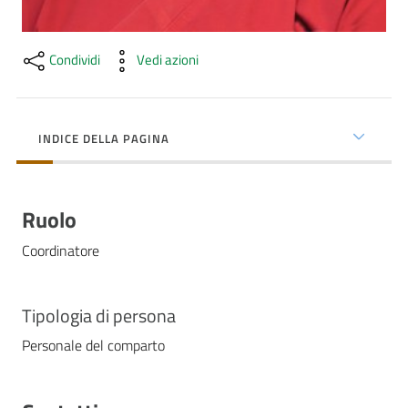
Costruiamo
Salute
Condividi
Vedi azioni
INDICE DELLA PAGINA
Novità
Scuole
Ruolo
Imprese
Coordinatore
ed Enti
Tipologia di persona
Personale del comparto
Seguici
su