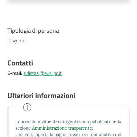
Costruiamo
Salute
Tipologia di persona
Dirigente
Novità
Contatti
Scuole
E-mail
:
s.distasi@ausl.pc.it
Imprese
ed Enti
Ulteriori informazioni
Seguici
I curriculum vitae dei dirigenti sono pubblicati nella
su
sezione
Amministrazione trasparente
.
Una volta aperta la pagina, inserire il nominativo del