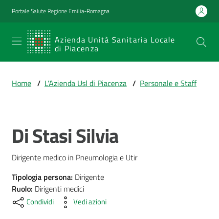
Vai al contenuto
Vai alla navigazione
Vai al footer
Portale Salute Regione Emilia-Romagna
SERVIZIO
Azienda Unità Sanitaria Locale
di Piacenza
SANITARIO
REGIONALE
Home
/
L'Azienda Usl di Piacenza
/
Personale e Staff
Emilia-
Romagna
Azienda Unità
Sanitaria Locale
Di Stasi Silvia
Salta al contenuto
di Piacenza
Dirigente medico in Pneumologia e Utir
Prestazioni
Tipologia persona
:
Dirigente
e
Ruolo
:
Dirigenti medici
percorsi
Condividi
Vedi azioni
di