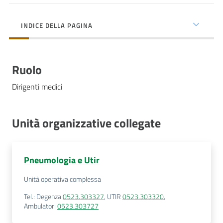
cura
INDICE DELLA PAGINA
Come
fare
Ruolo
per...
Dirigenti medici
Strutture
e
Unità organizzative collegate
territorio
Pneumologia e Utir
Studiare
Unità operativa complessa
a
Piacenza
Tel.
:
Degenza
0523.303327
,
UTIR
0523.303320
,
Ambulatori
0523.303727