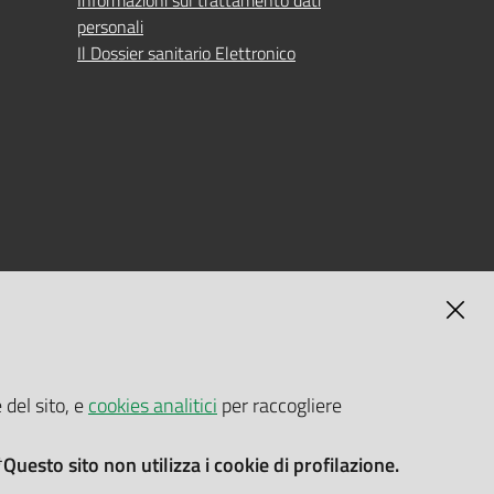
Informazioni sul trattamento dati
personali
Il Dossier sanitario Elettronico
MAGNA
SELF-SERVICE PASSWORD RESET
 del sito, e
cookies analitici
per raccogliere
Link all'APP
Documentazione
*Questo sito non utilizza i cookie di profilazione.