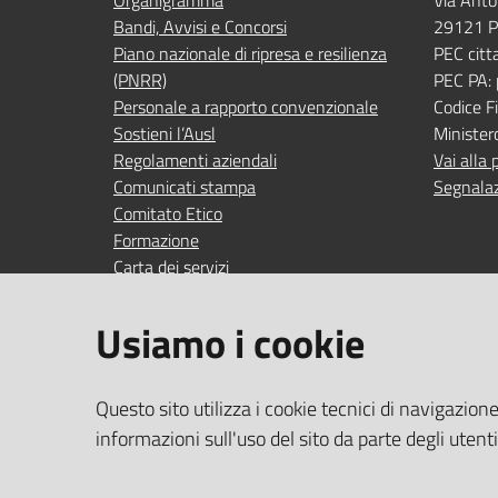
Organigramma
Via Anto
Bandi, Avvisi e Concorsi
29121 P
Piano nazionale di ripresa e resilienza
PEC citt
(PNRR)
PEC PA:
Personale a rapporto convenzionale
Codice 
Sostieni l’Ausl
Minister
Regolamenti aziendali
Vai alla 
Comunicati stampa
Segnalaz
Comitato Etico
Formazione
Carta dei servizi
Indagini di gradimento
Usiamo i cookie
SEGUICI SU
SERVIZI
Questo sito utilizza i cookie tecnici di navigazion
Accedi ai
facebook
YouTube
Instagram
Linkedin
informazioni sull'uso del sito da parte degli utent
Wi‑Fi gra