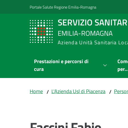
Vai al contenuto
Vai alla navigazione
Vai al footer
Portale Salute Regione Emilia-Romagna
SERVIZIO SANITA
EMILIA-ROMAGNA
Azienda Unità Sanitaria Loc
Prestazioni e percorsi di
Come
cura
per..
Home
L'Azienda Usl di Piacenza
Person
/
/
Salta al contenuto
Faccini Fabio