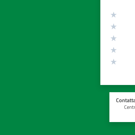
Valuta da 1 
Contatta
Centr