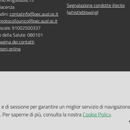
nio Anguissola,15
Segnalazione condotte illecite
iacenza
(whistleblowing)
adini:
contatinfo@pec.ausl.pc.it
protocollounico@pec.ausl.pc.it
Fiscale: 91002500337
o della Salute: 080101
pagina dei contatti
ioni online
 ONLINE
TEMPI DI ATTESA EMILIA-RO
e e di sessione per garantire un miglior servizio di navigazione
 servizi online
Tempi di attesa Emilia-Romagna
i. Per saperne di più, consulta la nostra
Cookie Policy
.
tuito nelle sedi