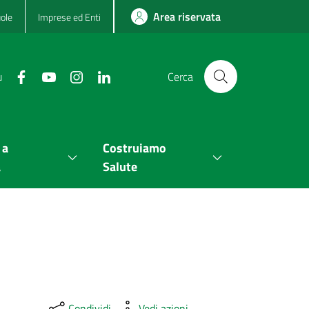
Area riservata
ole
Imprese ed Enti
u
Cerca
 a
Costruiamo
a
Salute
Condividi
Vedi azioni