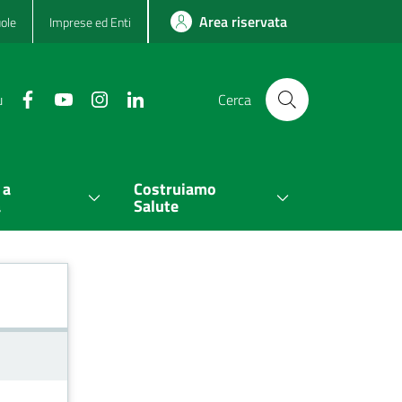
Area riservata
ole
Imprese ed Enti
u
Cerca
 a
Costruiamo
a
Salute