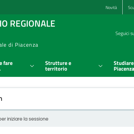
Novità
Scu
RIO REGIONALE
Seguici s
ale di Piacenza
 fare
Strutture e
Studiare
.
territorio
Piacenz
n
er iniziare la sessione