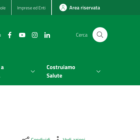
Area riservata
ole
Imprese ed Enti
u
Cerca
 a
Costruiamo
a
Salute
Condividi
Vedi azioni