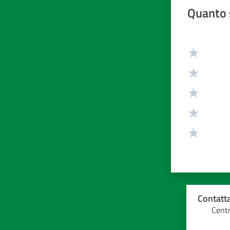
Quanto 
Valuta da 1 
Contatta
Centr