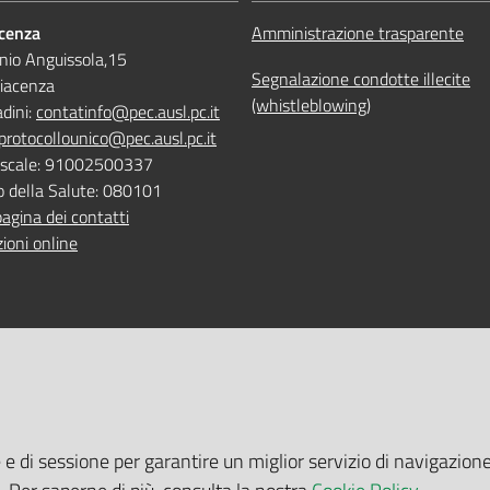
acenza
Amministrazione trasparente
nio Anguissola,15
Segnalazione condotte illecite
iacenza
(whistleblowing)
adini:
contatinfo@pec.ausl.pc.it
protocollounico@pec.ausl.pc.it
Fiscale: 91002500337
o della Salute: 080101
pagina dei contatti
ioni online
 ONLINE
TEMPI DI ATTESA EMILIA-RO
e e di sessione per garantire un miglior servizio di navigazione
 servizi online
Tempi di attesa Emilia-Romagna