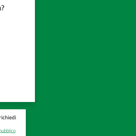
a?
ichiedi
 pubblico