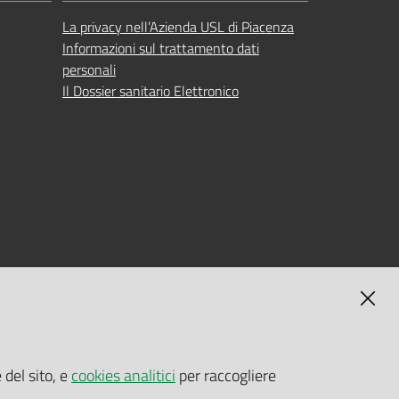
La privacy nell’Azienda USL di Piacenza
Informazioni sul trattamento dati
personali
Il Dossier sanitario Elettronico
MAGNA
SELF-SERVICE PASSWORD RESET
 del sito, e
cookies analitici
per raccogliere
Link all'APP