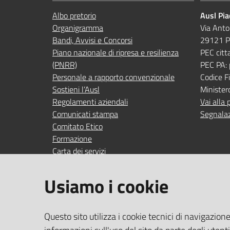
Albo pretorio
Ausl Pi
Organigramma
Via Anto
Bandi, Avvisi e Concorsi
29121 P
Piano nazionale di ripresa e resilienza
PEC citt
(PNRR)
PEC PA:
Personale a rapporto convenzionale
Codice 
Sostieni l’Ausl
Minister
Regolamenti aziendali
Vai alla 
Comunicati stampa
Segnalaz
Comitato Etico
Formazione
Carta dei servizi
Indagini di gradimento
Usiamo i cookie
SEGUICI SU
SERVIZI
Questo sito utilizza i cookie tecnici di navigazion
Accedi ai
facebook
YouTube
Instagram
Linkedin