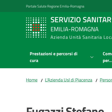
Vai al contenuto
Vai alla navigazione
Vai al footer
Portale Salute Regione Emilia-Romagna
SERVIZIO SANITA
EMILIA-ROMAGNA
Azienda Unità Sanitaria Loc
Prestazioni e percorsi di
Come
cura
per..
Home
L'Azienda Usl di Piacenza
Person
/
/
Salta al contenuto
Fugazzi Stefano