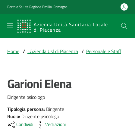
Vai al contenuto
Vai alla navigazione
Vai al footer
Portale Salute Regione Emilia-Romagna
SERVIZIO
Azienda Unità Sanitaria Locale
di Piacenza
SANITARIO
REGIONALE
Home
/
L'Azienda Usl di Piacenza
/
Personale e Staff
Emilia-
Romagna
Azienda Unità
Sanitaria Locale
Garioni Elena
Salta al contenuto
di Piacenza
Dirigente psicologo
Prestazioni
Tipologia persona
:
Dirigente
e
Ruolo
:
Dirigente psicologo
percorsi
Condividi
Vedi azioni
di