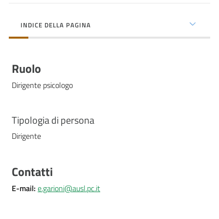
cura
INDICE DELLA PAGINA
Come
fare
Ruolo
per...
Dirigente psicologo
Strutture
e
Tipologia di persona
territorio
Dirigente
Studiare
Contatti
a
E-mail
:
e.garioni@ausl.pc.it
Piacenza