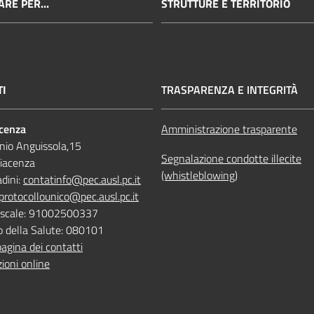
RE PER...
STRUTTURE E TERRITORIO
TI
TRASPARENZA E INTEGRITÀ
acenza
Amministrazione trasparente
nio Anguissola,15
Segnalazione condotte illecite
iacenza
(whistleblowing)
adini:
contatinfo@pec.ausl.pc.it
protocollounico@pec.ausl.pc.it
Fiscale: 91002500337
o della Salute: 080101
pagina dei contatti
ioni online