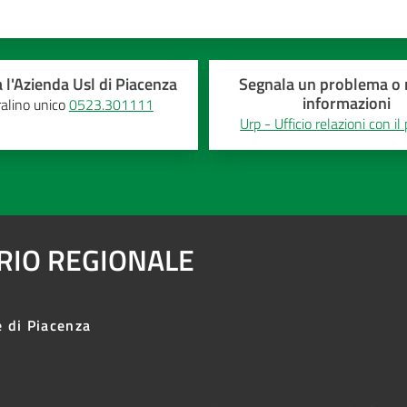
 l'Azienda Usl di Piacenza
Segnala un problema o r
informazioni
alino unico
0523.301111
Urp - Ufficio relazioni con il
ARIO REGIONALE
e di Piacenza