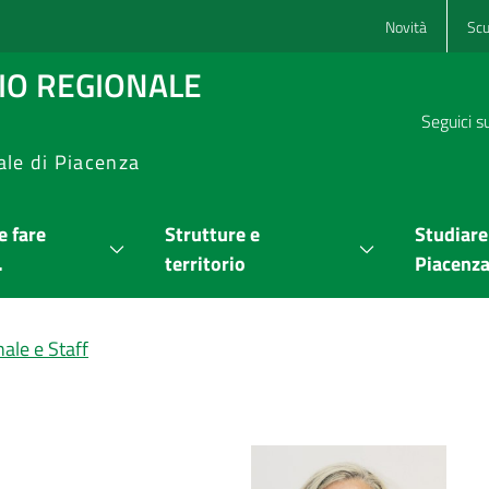
Novità
Scu
RIO REGIONALE
Seguici s
ale di Piacenza
 fare
Strutture e
Studiare
.
territorio
Piacenz
ale e Staff