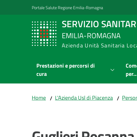
Vai al contenuto
Vai alla navigazione
Vai al footer
Portale Salute Regione Emilia-Romagna
SERVIZIO SANITA
EMILIA-ROMAGNA
Azienda Unità Sanitaria Loc
Prestazioni e percorsi di
Come
cura
per..
Home
L'Azienda Usl di Piacenza
Person
/
/
Salta al contenuto
Guglieri Rosanna