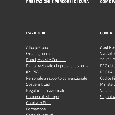
PRESTAZIONI E PERCORSI DI CURA
COME FA
L'AZIENDA
CONTAT
Albo pretorio
Ausl Pi
Organigramma
Via Anto
Bandi, Avvisi e Concorsi
29121 P
Piano nazionale di ripresa e resilienza
PEC citt
(PNRR)
PEC PA:
Personale a rapporto convenzionale
Codice 
Sostieni l’Ausl
Minister
Regolamenti aziendali
Vai alla 
Comunicati stampa
Segnalaz
Comitato Etico
Formazione
Carta dei servizi