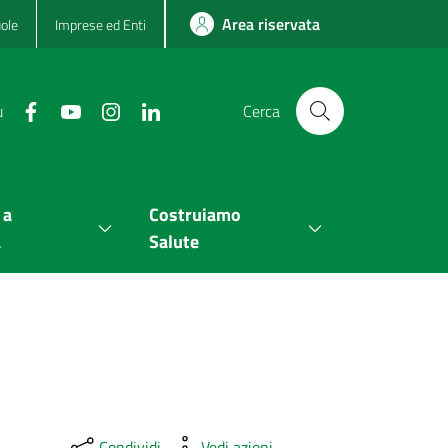
Area riservata
ole
Imprese ed Enti
u
Cerca
 a
Costruiamo
a
Salute
Condividi
Vedi azioni