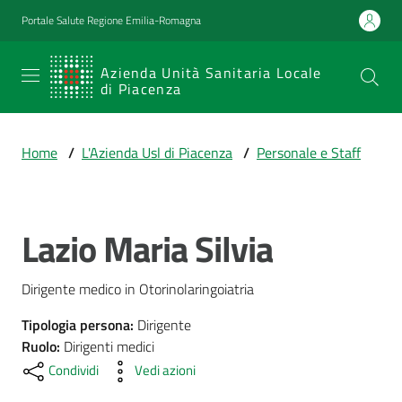
Vai al contenuto
Vai alla navigazione
Vai al footer
Portale Salute Regione Emilia-Romagna
SERVIZIO
Azienda Unità Sanitaria Locale
di Piacenza
SANITARIO
REGIONALE
Home
/
L'Azienda Usl di Piacenza
/
Personale e Staff
Emilia-
Romagna
Azienda Unità
Sanitaria Locale
Lazio Maria Silvia
Salta al contenuto
di Piacenza
Dirigente medico in Otorinolaringoiatria
Prestazioni
Tipologia persona
:
Dirigente
e
Ruolo
:
Dirigenti medici
percorsi
Condividi
Vedi azioni
di