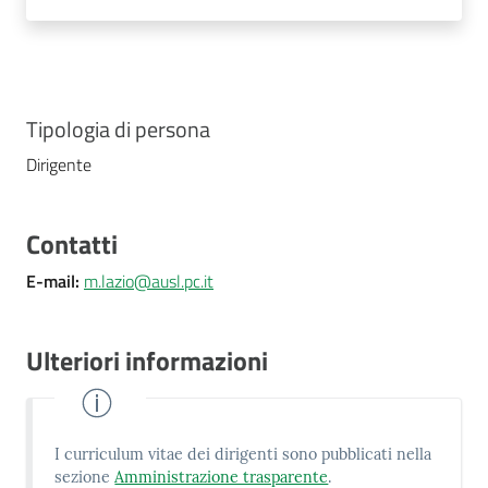
Costruiamo
Salute
Tipologia di persona
Dirigente
Novità
Contatti
Scuole
E-mail
:
m.lazio@ausl.pc.it
Imprese
ed Enti
Ulteriori informazioni
Seguici
su
I curriculum vitae dei dirigenti sono pubblicati nella
sezione
Amministrazione trasparente
.