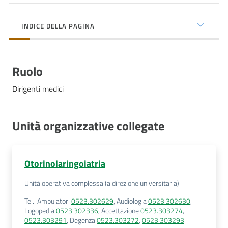
cura
INDICE DELLA PAGINA
Come
fare
Ruolo
per...
Dirigenti medici
Strutture
e
Unità organizzative collegate
territorio
Otorinolaringoiatria
Studiare
Unità operativa complessa (a direzione universitaria)
a
Piacenza
Tel.
:
Ambulatori
0523.302629
,
Audiologia
0523.302630
,
Logopedia
0523.302336
,
Accettazione
0523.303274
,
0523.303291
,
Degenza
0523.303272
,
0523.303293