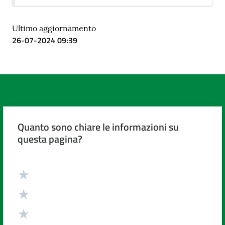
Costruiamo
Salute
Ultimo aggiornamento
26-07-2024 09:39
Novità
Scuole
Quanto sono chiare le informazioni su
questa pagina?
Imprese
ed Enti
Valuta da 1 a 5 stelle
Seguici
su