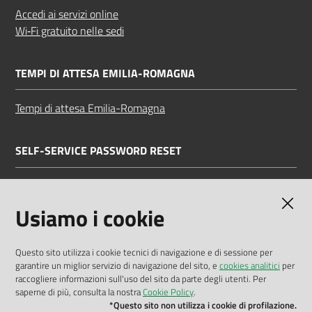
Accedi ai servizi online
Wi‑Fi gratuito nelle sedi
TEMPI DI ATTESA EMILIA-ROMAGNA
Tempi di attesa Emilia-Romagna
SELF-SERVICE PASSWORD RESET
Link all'APP
Documentazione
Usiamo i cookie
Questo sito utilizza i cookie tecnici di navigazione e di sessione per
garantire un miglior servizio di navigazione del sito, e
cookies analitici
per
Dichiarazione di accessibilità
raccogliere informazioni sull'uso del sito da parte degli utenti. Per
saperne di più, consulta la nostra
Cookie Policy
.
Privacy policy
*Questo sito non utilizza i cookie di profilazione.