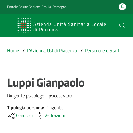
Vai al contenuto
Vai alla navigazione
Vai al footer
Portale Salute Regione Emilia-Romagna
SERVIZIO
Azienda Unità Sanitaria Locale
di Piacenza
SANITARIO
REGIONALE
Home
/
L'Azienda Usl di Piacenza
/
Personale e Staff
Emilia-
Romagna
Azienda Unità
Sanitaria Locale
Luppi Gianpaolo
Salta al contenuto
di Piacenza
Dirigente psicologo - psicoterapia
Prestazioni
Tipologia persona
:
Dirigente
e
Condividi
Vedi azioni
percorsi
di