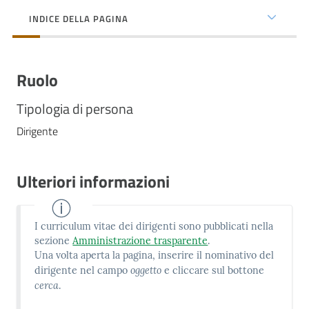
cura
INDICE DELLA PAGINA
Come
Ruolo
fare
per...
Tipologia di persona
Dirigente
Strutture
e
Ulteriori informazioni
territorio
I curriculum vitae dei dirigenti sono pubblicati nella
Studiare
sezione
Amministrazione trasparente
.
a
Una volta aperta la pagina, inserire il nominativo del
Piacenza
oggetto
dirigente nel campo
e cliccare sul bottone
cerca
.