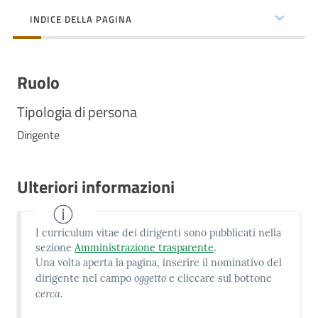
cura
INDICE DELLA PAGINA
Come
Ruolo
fare
per...
Tipologia di persona
Dirigente
Strutture
e
Ulteriori informazioni
territorio
I curriculum vitae dei dirigenti sono pubblicati nella
Studiare
sezione
Amministrazione trasparente
.
a
Una volta aperta la pagina, inserire il nominativo del
Piacenza
oggetto
dirigente nel campo
e cliccare sul bottone
cerca
.