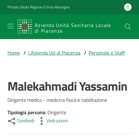
Vai al contenuto
Vai alla navigazione
Vai al footer
Portale Salute Regione Emilia-Romagna
SERVIZIO
Azienda Unità Sanitaria Locale
di Piacenza
SANITARIO
REGIONALE
Home
/
L'Azienda Usl di Piacenza
/
Personale e Staff
Emilia-
Romagna
Azienda Unità
Sanitaria Locale
Malekahmadi Yassamin
Salta al contenuto
di Piacenza
Dirigente medico - medicina fisica e riabilitazione
Prestazioni
Tipologia persona
:
Dirigente
e
Condividi
Vedi azioni
percorsi
di