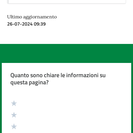
Costruiamo
Salute
Ultimo aggiornamento
26-07-2024 09:39
Novità
Scuole
Quanto sono chiare le informazioni su
questa pagina?
Imprese
ed Enti
Valuta da 1 a 5 stelle
Seguici
su