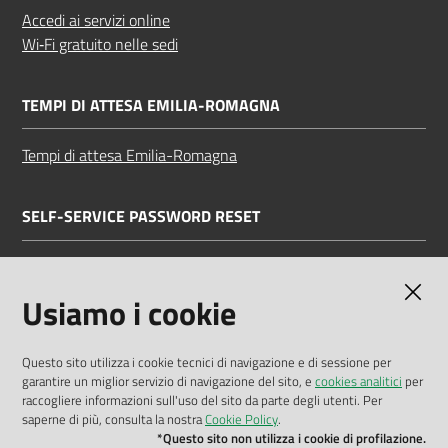
Accedi ai servizi online
Wi‑Fi gratuito nelle sedi
TEMPI DI ATTESA EMILIA-ROMAGNA
Tempi di attesa Emilia-Romagna
SELF-SERVICE PASSWORD RESET
Link all'APP
Documentazione
Usiamo i cookie
Questo sito utilizza i cookie tecnici di navigazione e di sessione per
garantire un miglior servizio di navigazione del sito, e
cookies analitici
per
Dichiarazione di accessibilità
raccogliere informazioni sull'uso del sito da parte degli utenti. Per
saperne di più, consulta la nostra
Cookie Policy
.
Privacy policy
*Questo sito non utilizza i cookie di profilazione.