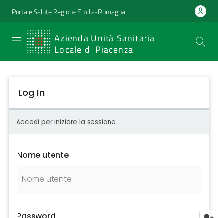
Portale Salute Regione Emilia-Romagna
SERVIZIO
Azienda Unità Sanitaria
Locale di Piacenza
SANITARIO
REGIONALE
Log In
Emilia-
Romagna
Accedi per iniziare la sessione
Azienda Unità
Sanitaria Locale
Nome utente
di Piacenza
Prestazioni
e
Password