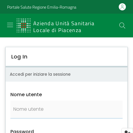
Portale Salute Regione Emilia-Romagna
SERVIZIO
Azienda Unità Sanitaria
Locale di Piacenza
SANITARIO
REGIONALE
Log In
Emilia-
Romagna
Accedi per iniziare la sessione
Azienda Unità
Sanitaria Locale
Nome utente
di Piacenza
Prestazioni
e
Password