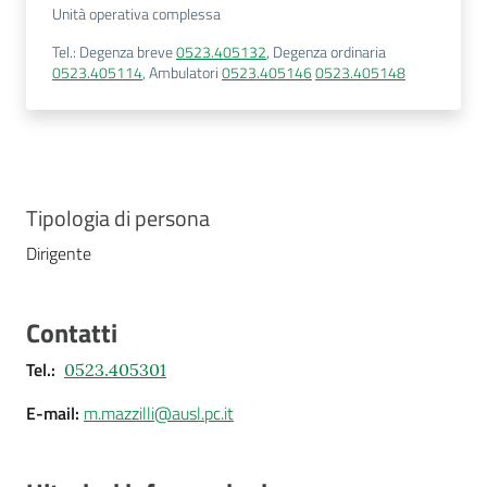
Unità operativa complessa
Tel.
:
Degenza breve
0523.405132
,
Degenza ordinaria
0523.405114
,
Ambulatori
0523.405146
0523.405148
Tipologia di persona
Dirigente
Contatti
Tel.
:
0523.405301
E-mail
:
m.mazzilli@ausl.pc.it