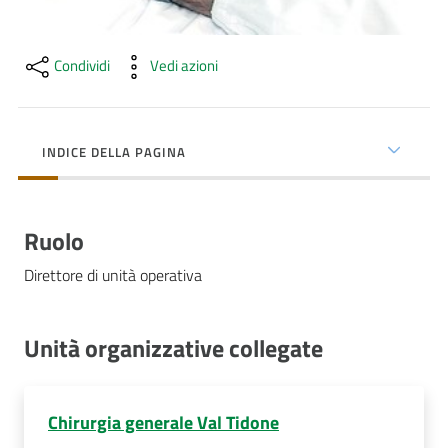
Costruiamo
Salute
Condividi
Vedi azioni
INDICE DELLA PAGINA
Novità
Scuole
Ruolo
Imprese
Direttore di unità operativa
ed Enti
Unità organizzative collegate
Seguici
su
Chirurgia generale Val Tidone