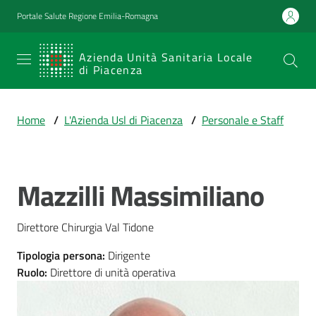
Vai al contenuto
Vai alla navigazione
Vai al footer
Portale Salute Regione Emilia-Romagna
SERVIZIO
Azienda Unità Sanitaria Locale
di Piacenza
SANITARIO
REGIONALE
Home
/
L'Azienda Usl di Piacenza
/
Personale e Staff
Emilia-
Romagna
Azienda Unità
Sanitaria Locale
Mazzilli Massimiliano
Salta al contenuto
di Piacenza
Direttore Chirurgia Val Tidone
Prestazioni
Tipologia persona
:
Dirigente
e
Ruolo
:
Direttore di unità operativa
percorsi
di