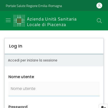
Portale Salute Regione Emilia-Romagna
SERVIZIO
Azienda Unità Sanitaria
Locale di Piacenza
SANITARIO
REGIONALE
Log In
Emilia-
Romagna
Accedi per iniziare la sessione
Azienda Unità
Sanitaria Locale
Nome utente
di Piacenza
Prestazioni
e
Password