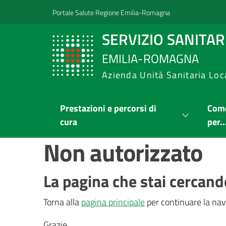
Vai al contenuto
Vai alla navigazione
Vai al footer
Portale Salute Regione Emilia-Romagna
SERVIZIO SANITA
EMILIA-ROMAGNA
Azienda Unità Sanitaria Loc
Prestazioni e percorsi di
Come
cura
per..
Non autorizzato
La pagina che stai cercand
Torna alla
pagina principale
per continuare la nav
Grazie.