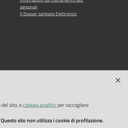
Informazioni sul trattamento dati
personali
Il Dossier sanitario Elettronico
MAGNA
SELF-SERVICE PASSWORD RESET
 del sito, e
cookies analitici
per raccogliere
Link all'APP
Documentazione
*Questo sito non utilizza i cookie di profilazione.