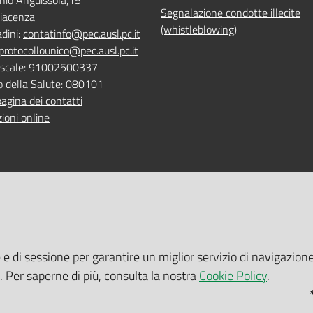
nio Anguissola,15
Segnalazione condotte illecite
iacenza
(whistleblowing)
adini:
contatinfo@pec.ausl.pc.it
protocollounico@pec.ausl.pc.it
Fiscale: 91002500337
o della Salute: 080101
pagina dei contatti
ioni online
 ONLINE
TEMPI DI ATTESA EMILIA-RO
e e di sessione per garantire un miglior servizio di navigazione
 servizi online
Tempi di attesa Emilia-Romagna
i. Per saperne di più, consulta la nostra
Cookie Policy
.
tuito nelle sedi