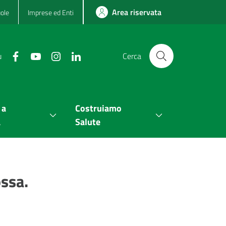
Area riservata
ole
Imprese ed Enti
u
Cerca
 a
Costruiamo
a
Salute
ossa.