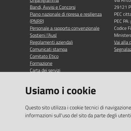
Organigramma
Via Anto
Bandi, Avvisi e Concorsi
29121 P
Piano nazionale di ripresa e resilienza
PEC citt
(PNRR)
PEC PA:
Personale a rapporto convenzionale
Codice 
Sostieni l’Ausl
Minister
Regolamenti aziendali
Vai alla 
Comunicati stampa
Segnalaz
Comitato Etico
Formazione
Carta dei servizi
Indagini di gradimento
Usiamo i cookie
SEGUICI SU
SERVIZI
Questo sito utilizza i cookie tecnici di navigazion
Accedi ai
facebook
YouTube
Instagram
Linkedin
informazioni sull'uso del sito da parte degli utent
Wi‑Fi gra