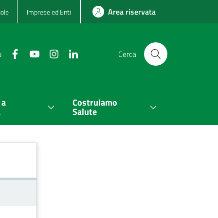
Area riservata
ole
Imprese ed Enti
u
Cerca
 a
Costruiamo
a
Salute