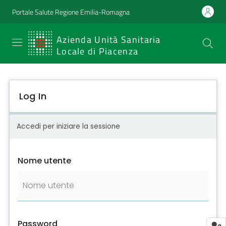
Portale Salute Regione Emilia-Romagna
SERVIZIO
Azienda Unità Sanitaria
Locale di Piacenza
SANITARIO
REGIONALE
Log In
Emilia-
Romagna
Accedi per iniziare la sessione
Azienda Unità
Sanitaria Locale
Nome utente
di Piacenza
Prestazioni
e
Password