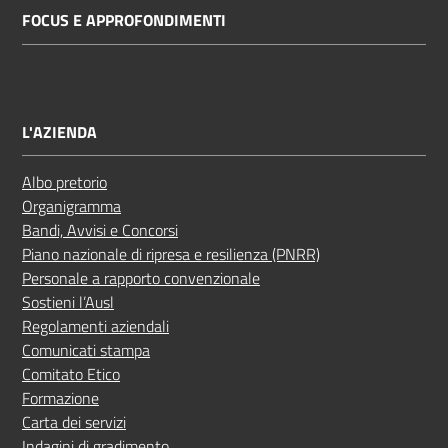
FOCUS E APPROFONDIMENTI
Costruiamo
Salute
L'AZIENDA
Novità
Albo pretorio
Organigramma
Scuole
Bandi, Avvisi e Concorsi
Piano nazionale di ripresa e resilienza (PNRR)
Imprese
Personale a rapporto convenzionale
ed Enti
Sostieni l’Ausl
Regolamenti aziendali
Comunicati stampa
Comitato Etico
Seguici
Formazione
su
Carta dei servizi
Indagini di gradimento