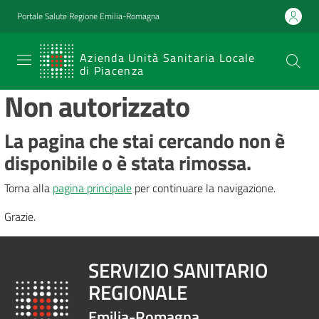
Vai al contenuto
Vai alla navigazione
Vai al footer
Portale Salute Regione Emilia-Romagna
SERVIZIO
Azienda Unità Sanitaria Locale
di Piacenza
SANITARIO
Non autorizzato
REGIONALE
Emilia-
La pagina che stai cercando non è
Romagna
disponibile o è stata rimossa.
Azienda Unità
Sanitaria Locale
Torna alla
pagina principale
per continuare la navigazione.
di Piacenza
Grazie.
Prestazioni
SERVIZIO SANITARIO
e
REGIONALE
percorsi
di
Emilia-Romagna