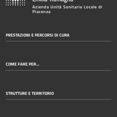
cura
Azienda Unità Sanitaria Locale di
Piacenza
Come
fare
PRESTAZIONI E PERCORSI DI CURA
per...
Strutture
e
COME FARE PER...
territorio
Studiare
STRUTTURE E TERRITORIO
a
Piacenza