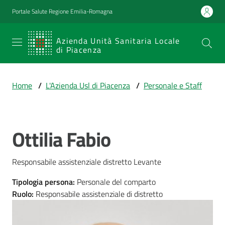
Vai al contenuto
Vai alla navigazione
Vai al footer
Portale Salute Regione Emilia-Romagna
SERVIZIO
Azienda Unità Sanitaria Locale
di Piacenza
SANITARIO
REGIONALE
Home
/
L'Azienda Usl di Piacenza
/
Personale e Staff
Emilia-
Romagna
Azienda Unità
Sanitaria Locale
Ottilia Fabio
Salta al contenuto
di Piacenza
Responsabile assistenziale distretto Levante
Prestazioni
Tipologia persona
:
Personale del comparto
e
Ruolo
:
Responsabile assistenziale di distretto
percorsi
di