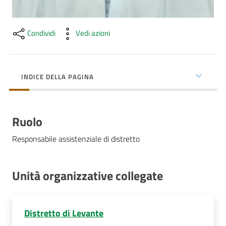
Costruiamo
Salute
Condividi
Vedi azioni
INDICE DELLA PAGINA
Novità
Scuole
Ruolo
Imprese
Responsabile assistenziale di distretto
ed Enti
Unità organizzative collegate
Seguici
su
Distretto di Levante