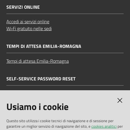
SERVIZI ONLINE
Accedi ai servizi online
Wi‑Fi gratuito nelle sedi
TEMPI DI ATTESA EMILIA-ROMAGNA
Tempi di attesa Emilia-Romagna
SELF-SERVICE PASSWORD RESET
Link all'APP
Documentazione
Usiamo i cookie
Questo sito utilizza i cookie tecnici di navigazione e di sessione per
garantire un miglior servizio di navigazione del sito, e
cookies analitici
per
Dichiarazione di accessibilità