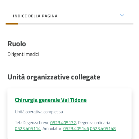
cura
INDICE DELLA PAGINA
Come
fare
Ruolo
per...
Dirigenti medici
Strutture
e
Unità organizzative collegate
territorio
Chirurgia generale Val Tidone
Studiare
Unità operativa complessa
a
Piacenza
Tel.
:
Degenza breve
0523.405132
,
Degenza ordinaria
0523.405114
,
Ambulatori
0523.405146
0523.405148