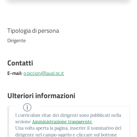
Costruiamo
Salute
Tipologia di persona
Dirigente
Novità
Contatti
Scuole
E-mail
:
p.piccioni@ausl.pc.it
Imprese
ed Enti
Ulteriori informazioni
I curriculum vitae dei dirigenti sono pubblicati nella
Seguici
sezione
Amministrazione trasparente
.
su
Una volta aperta la pagina, inserire il nominativo del
oggetto
dirigente nel campo
e cliccare sul bottone