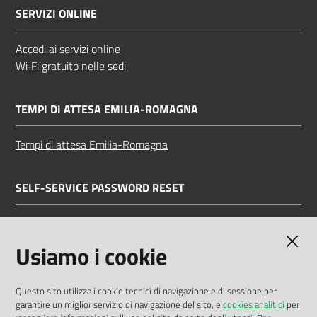
SERVIZI ONLINE
Accedi ai servizi online
Wi‑Fi gratuito nelle sedi
TEMPI DI ATTESA EMILIA-ROMAGNA
Tempi di attesa Emilia-Romagna
SELF-SERVICE PASSWORD RESET
Link all'APP
Documentazione
Usiamo i cookie
Questo sito utilizza i cookie tecnici di navigazione e di sessione per
garantire un miglior servizio di navigazione del sito, e
cookies analitici
per
Dichiarazione di accessibilità