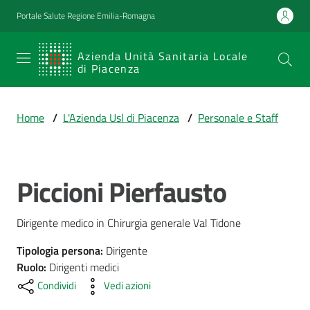
Vai al contenuto
Vai alla navigazione
Vai al footer
Portale Salute Regione Emilia-Romagna
SERVIZIO
Azienda Unità Sanitaria Locale
di Piacenza
SANITARIO
REGIONALE
Home
/
L'Azienda Usl di Piacenza
/
Personale e Staff
Emilia-
Romagna
Azienda Unità
Sanitaria Locale
Piccioni Pierfausto
Salta al contenuto
di Piacenza
Dirigente medico in Chirurgia generale Val Tidone
Prestazioni
Tipologia persona
:
Dirigente
e
Ruolo
:
Dirigenti medici
percorsi
Condividi
Vedi azioni
di