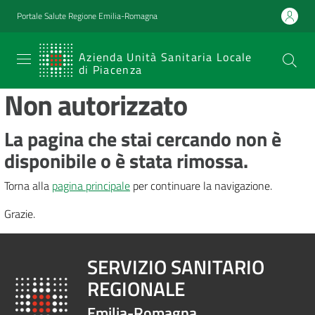
Vai al contenuto
Vai alla navigazione
Vai al footer
Portale Salute Regione Emilia-Romagna
SERVIZIO
Azienda Unità Sanitaria Locale
di Piacenza
SANITARIO
Non autorizzato
REGIONALE
Emilia-
La pagina che stai cercando non è
Romagna
disponibile o è stata rimossa.
Azienda Unità
Sanitaria Locale
Torna alla
pagina principale
per continuare la navigazione.
di Piacenza
Grazie.
Prestazioni
SERVIZIO SANITARIO
e
REGIONALE
percorsi
di
Emilia-Romagna