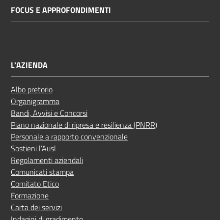
FOCUS E APPROFONDIMENTI
Costruiamo
Salute
L'AZIENDA
Novità
Albo pretorio
Organigramma
Scuole
Bandi, Avvisi e Concorsi
Piano nazionale di ripresa e resilienza (PNRR)
Imprese
Personale a rapporto convenzionale
ed Enti
Sostieni l’Ausl
Regolamenti aziendali
Comunicati stampa
Comitato Etico
Seguici
Formazione
su
Carta dei servizi
Indagini di gradimento