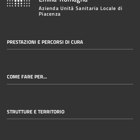
cura
Azienda Unità Sanitaria Locale di
Piacenza
Come
fare
PRESTAZIONI E PERCORSI DI CURA
per...
Strutture
e
COME FARE PER...
territorio
Studiare
STRUTTURE E TERRITORIO
a
Piacenza