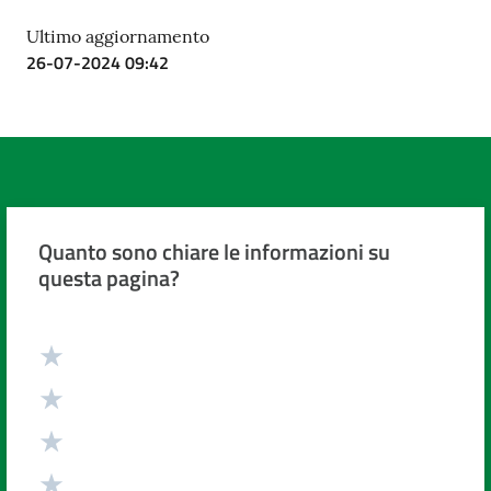
Costruiamo
Ultimo aggiornamento
Salute
26-07-2024 09:42
Novità
Scuole
Quanto sono chiare le informazioni su
questa pagina?
Imprese
ed Enti
Valuta da 1 a 5 stelle
Seguici
su