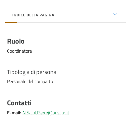
cura
INDICE DELLA PAGINA
Come
fare
Ruolo
per...
Coordinatore
Strutture
e
Tipologia di persona
territorio
Personale del comparto
Studiare
Contatti
a
E-mail
:
N.SaintPierre@ausl.pc.it
Piacenza