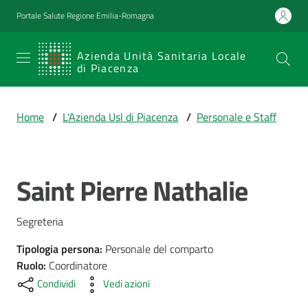
Vai al contenuto
Vai alla navigazione
Vai al footer
Portale Salute Regione Emilia-Romagna
SERVIZIO
Azienda Unità Sanitaria Locale
di Piacenza
SANITARIO
REGIONALE
Home
/
L'Azienda Usl di Piacenza
/
Personale e Staff
Emilia-
Romagna
Azienda Unità
Sanitaria Locale
Saint Pierre Nathalie
Salta al contenuto
di Piacenza
Segreteria
Prestazioni
Tipologia persona
:
Personale del comparto
e
Ruolo
:
Coordinatore
percorsi
Condividi
Vedi azioni
di