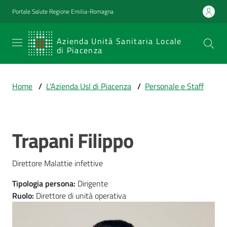
Vai al contenuto
Vai alla navigazione
Vai al footer
Portale Salute Regione Emilia-Romagna
SERVIZIO
Azienda Unità Sanitaria Locale
di Piacenza
SANITARIO
REGIONALE
Home
/
L'Azienda Usl di Piacenza
/
Personale e Staff
Emilia-
Romagna
Azienda Unità
Sanitaria Locale
Trapani Filippo
Salta al contenuto
di Piacenza
Direttore Malattie infettive
Prestazioni
Tipologia persona
:
Dirigente
e
Ruolo
:
Direttore di unità operativa
percorsi
di