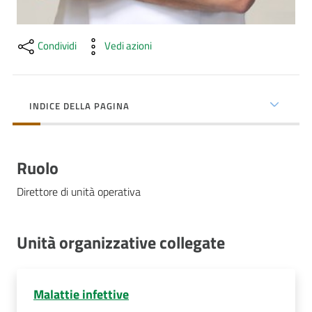
Costruiamo
Salute
Condividi
Vedi azioni
INDICE DELLA PAGINA
Novità
Scuole
Ruolo
Imprese
Direttore di unità operativa
ed Enti
Unità organizzative collegate
Seguici
su
Malattie infettive