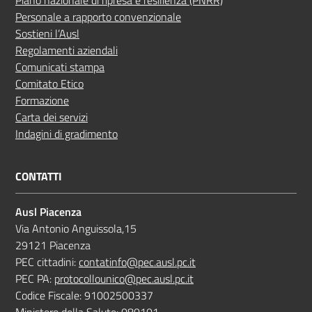
Piano nazionale di ripresa e resilienza (PNRR)
Personale a rapporto convenzionale
Sostieni l’Ausl
Regolamenti aziendali
Comunicati stampa
Comitato Etico
Formazione
Carta dei servizi
Indagini di gradimento
CONTATTI
Ausl Piacenza
Via Antonio Anguissola,15
29121 Piacenza
PEC cittadini:
contatinfo@pec.ausl.pc.it
PEC PA:
protocollounico@pec.ausl.pc.it
Codice Fiscale: 91002500337
Ministero della Salute: 080101