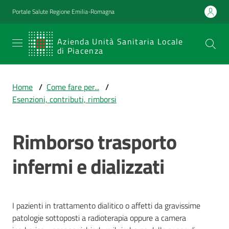
Vai al contenuto
Vai alla navigazione
Vai al footer
Portale Salute Regione Emilia-Romagna
SERVIZIO
Azienda Unità Sanitaria Locale
di Piacenza
SANITARIO
REGIONALE
Home
/
Come fare per...
/
Emilia-
Esenzioni, contributi, rimborsi
Romagna
Azienda Unità
Sanitaria Locale
Rimborso trasporto
di Piacenza
infermi e dializzati
Prestazioni
e
I pazienti in trattamento dialitico o affetti da gravissime
percorsi
patologie sottoposti a radioterapia oppure a camera
di