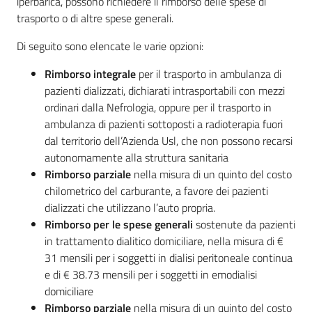
iperbarica, possono richiedere il rimborso delle spese di
cura
trasporto o di altre spese generali.
Di seguito sono elencate le varie opzioni:
Come
Rimborso integrale
per il trasporto in ambulanza di
fare
pazienti dializzati, dichiarati intrasportabili con mezzi
per...
ordinari dalla Nefrologia, oppure per il trasporto in
ambulanza di pazienti sottoposti a radioterapia fuori
dal territorio dell’Azienda Usl, che non possono recarsi
Strutture
autonomamente alla struttura sanitaria
e
Rimborso parziale
nella misura di un quinto del costo
territorio
chilometrico del carburante, a favore dei pazienti
dializzati che utilizzano l’auto propria.
Rimborso per le spese generali
sostenute da pazienti
Studiare
in trattamento dialitico domiciliare, nella misura di €
a
31 mensili per i soggetti in dialisi peritoneale continua
Piacenza
e di € 38.73 mensili per i soggetti in emodialisi
domiciliare
Rimborso parziale
nella misura di un quinto del costo