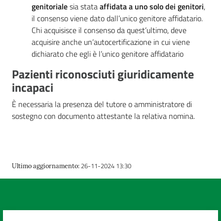
genitoriale
sia stata
affidata a uno solo dei genitori
,
Costruiamo
il consenso viene dato dall’unico genitore affidatario.
Salute
Chi acquisisce il consenso da quest’ultimo, deve
acquisire anche un’autocertificazione in cui viene
dichiarato che egli è l’unico genitore affidatario
Pazienti riconosciuti giuridicamente
incapaci
Novità
È necessaria la presenza del tutore o amministratore di
Scuole
sostegno con documento attestante la relativa nomina.
Imprese
ed Enti
26-11-2024 13:30
Ultimo aggiornamento
:
Seguici
su