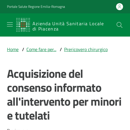
Vai al contenuto
Vai alla navigazione
Vai al footer
Portale Salute Regione Emilia-Romagna
SERVIZIO
Azienda Unità Sanitaria Locale
di Piacenza
SANITARIO
REGIONALE
Home
/
Come fare per...
/
Prericovero chirurgico
Emilia-
Romagna
Acquisizione del
Azienda Unità
Sanitaria Locale
di Piacenza
consenso informato
all'intervento per minori
Prestazioni
e tutelati
e
percorsi
di