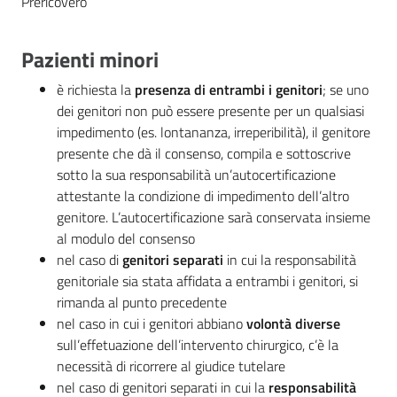
Prericovero
cura
Pazienti minori
Come
è richiesta la
presenza di entrambi i genitori
; se uno
fare
dei genitori non può essere presente per un qualsiasi
per...
impedimento (es. lontananza, irreperibilità), il genitore
presente che dà il consenso, compila e sottoscrive
sotto la sua responsabilità un’autocertificazione
Strutture
attestante la condizione di impedimento dell’altro
e
genitore. L’autocertificazione sarà conservata insieme
territorio
al modulo del consenso
nel caso di
genitori separati
in cui la responsabilità
genitoriale sia stata affidata a entrambi i genitori, si
rimanda al punto precedente
Studiare
nel caso in cui i genitori abbiano
volontà diverse
a
sull’effetuazione dell’intervento chirurgico, c’è la
Piacenza
necessità di ricorrere al giudice tutelare
nel caso di genitori separati in cui la
responsabilità