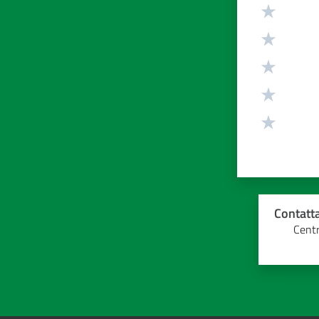
Valuta da 1 
Contatta
Centr