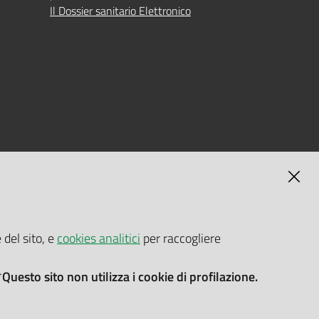
Il Dossier sanitario Elettronico
MAGNA
SELF-SERVICE PASSWORD RESET
 del sito, e
cookies analitici
per raccogliere
Link all'APP
Documentazione
*Questo sito non utilizza i cookie di profilazione.