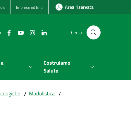
Area riservata
ole
Imprese ed Enti
u
Cerca
 a
Costruiamo
a
Salute
diologiche
Modulistica
/
/