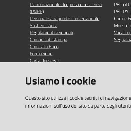
Piano nazionale di ripresa e resilienza
PEC citt
(PNRR)
PEC PA:
Personale a rapporto convenzionale
Codice 
Sostieni l’Ausl
Minister
Regolamenti aziendali
Vai alla 
Comunicati stampa
Segnalaz
Comitato Etico
Formazione
Carta dei servizi
Indagini di gradimento
Usiamo i cookie
SEGUICI SU
SERVIZI
Questo sito utilizza i cookie tecnici di navigazion
Accedi ai
facebook
YouTube
Instagram
Linkedin
informazioni sull'uso del sito da parte degli utent
Wi‑Fi gra