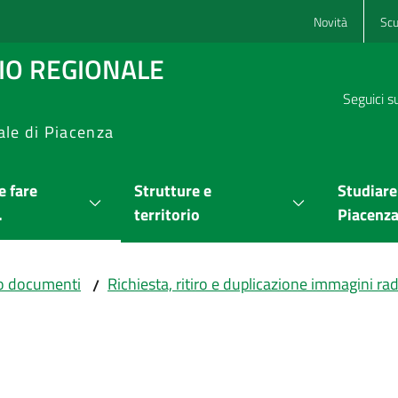
Novità
Scu
RIO REGIONALE
Seguici s
ale di Piacenza
 fare
Strutture e
Studiare
.
territorio
Piacenz
cio documenti
Richiesta, ritiro e duplicazione immagini ra
/