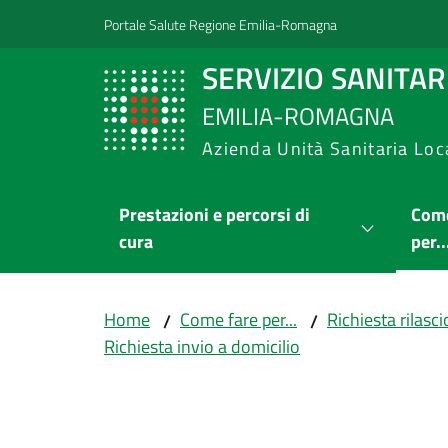
Vai al contenuto
Vai alla navigazione
Vai al footer
Portale Salute Regione Emilia-Romagna
SERVIZIO SANITA
EMILIA-ROMAGNA
Azienda Unità Sanitaria Loc
Prestazioni e percorsi di
Come
cura
per..
Home
Come fare per...
Richiesta rilas
/
/
Richiesta invio a domicilio