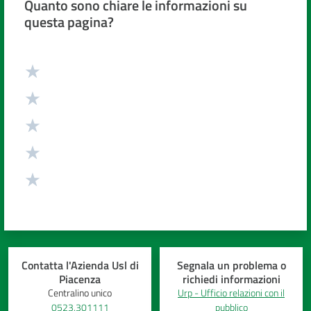
Quanto sono chiare le informazioni su
Costruiamo
questa pagina?
Salute
Valuta da 1 a 5 stelle
Novità
Scuole
Imprese
ed Enti
Contatta l'Azienda Usl di
Segnala un problema o
Seguici
Piacenza
richiedi informazioni
su
Centralino unico
Urp - Ufficio relazioni con il
0523.301111
pubblico