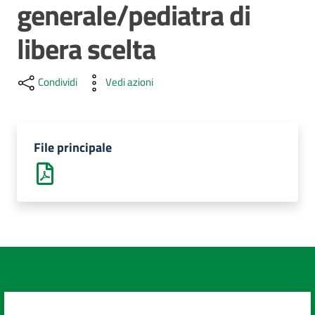
generale/pediatra di
cura
libera scelta
Come
fare
Condividi
Vedi azioni
per...
File principale
Strutture
e
territorio
Studiare
a
Piacenza