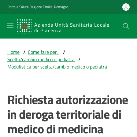
Vai al contenuto
Vai alla navigazione
Vai al footer
Portale Salute Regione Emilia-Romagna
SERVIZIO
Azienda Unità Sanitaria Locale
di Piacenza
SANITARIO
REGIONALE
Home
/
Come fare per...
/
Emilia-
Scelta/cambio medico o pediatra
/
Romagna
Modulistica per scelta/cambio medico o pediatra
Azienda Unità
Sanitaria Locale
di Piacenza
Richiesta autorizzazione
in deroga territoriale di
Prestazioni
e
medico di medicina
percorsi
di