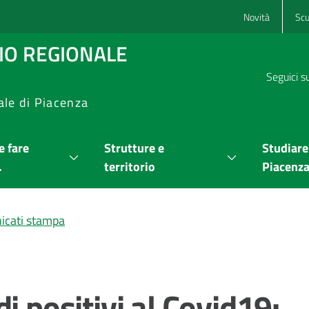
Novità
Scu
RIO REGIONALE
Seguici s
ale di Piacenza
 fare
Strutture e
Studiare
.
territorio
Piacenz
cati stampa
i positivi al Covid19: