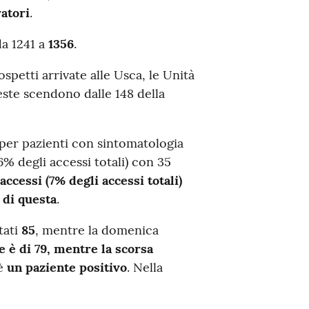
ratori
.
da 1241 a
1356
.
spetti arrivate alle Usca, le Unità
ieste scendono dalle 148 della
 per pazienti con sintomatologia
6% degli accessi totali) con 35
 accessi (7% degli accessi totali)
 di questa
.
tati
85
, mentre la domenica
 è di 79, mentre la scorsa
’è
un paziente positivo
. Nella