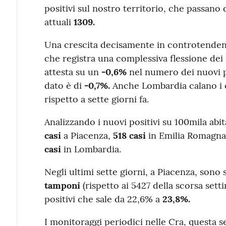
positivi sul nostro territorio, che passano d
attuali
1309.
Una crescita decisamente in controtenden
che registra una complessiva flessione dei 
attesta su un
-0,6%
nel numero dei nuovi pos
dato è di
-0,7%.
Anche Lombardia calano i c
rispetto a sette giorni fa.
Analizzando i nuovi positivi su 100mila abita
casi
a Piacenza,
518 casi
in Emilia Romagn
casi
in Lombardia.
Negli ultimi sette giorni, a Piacenza, sono s
tamponi
(rispetto ai 5427 della scorsa set
positivi che sale da 22,6% a
23,8%.
I monitoraggi periodici nelle Cra, questa 