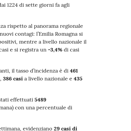
ai 1224 di sette giorni fa agli
za rispetto al panorama regionale
nuovi contagi: l’Emilia Romagna si
itivi, mentre a livello nazionale il
asi e si registra un
-3,4%
di casi
nti, il tasso d’incidenza è di
461
a,
386 casi
a livello nazionale e
435
tati effettuati
5489
timana) con una percentuale di
settimana, evidenziano
29 casi di