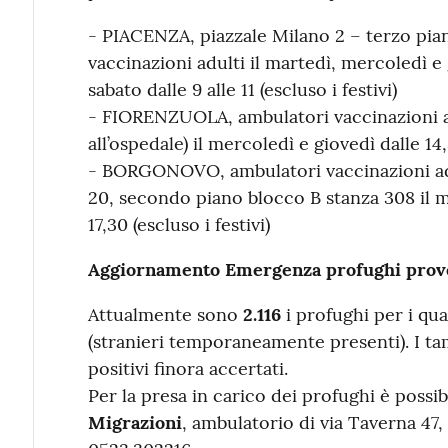
- PIACENZA, piazzale Milano 2 – terzo pia
vaccinazioni adulti il martedì, mercoledì e g
sabato dalle 9 alle 11 (escluso i festivi)
- FIORENZUOLA, ambulatori vaccinazioni ad
all’ospedale) il mercoledì e giovedì dalle 14,3
- BORGONOVO, ambulatori vaccinazioni adu
20, secondo piano blocco B stanza 308 il me
17,30 (escluso i festivi)
Aggiornamento Emergenza profughi proven
Attualmente sono
2.116
i profughi per i qua
(stranieri temporaneamente presenti). I t
positivi finora accertati.
Per la presa in carico dei profughi è possibi
Migrazioni
, ambulatorio di via Taverna 47