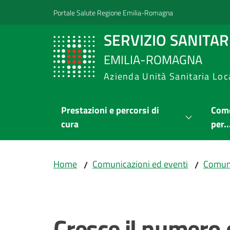
Vai al contenuto
Vai alla navigazione
Vai al footer
Portale Salute Regione Emilia-Romagna
SERVIZIO SANITA
EMILIA-ROMAGNA
Azienda Unità Sanitaria Loc
Prestazioni e percorsi di
Come
cura
per..
Home
Comunicazioni ed eventi
Comuni
/
/
Salta al contenuto
Cresce il numero d