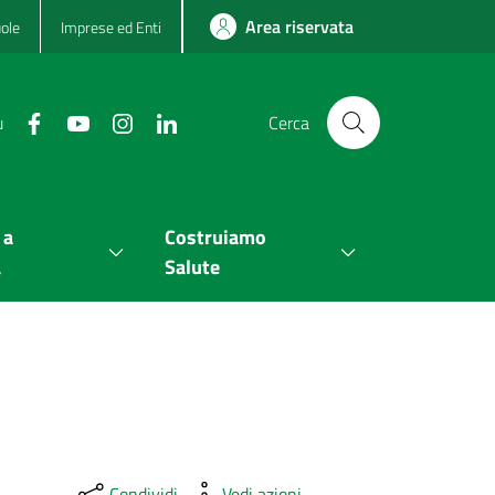
Area riservata
ole
Imprese ed Enti
u
Cerca
 a
Costruiamo
a
Salute
Condividi
Vedi azioni