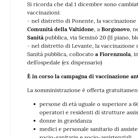
Si ricorda che dal 1 dicembre sono cambiat
vaccinazioni:
- nel distretto di Ponente, la vaccinazione 
Comunità della Valtidone
, a
Borgonovo
, n
Sanità
pubblica, via Seminò 20 (II piano, b
- nel distretto di Levante, la vaccinazione s
Sanità pubblica, collocato
a Fiorenzuola
, i
dell’ospedale (ex dispensario)
È in corso la campagna di vaccinazione an
La somministrazione è offerta gratuitament
persone di età uguale o superiore a 6
operatori e residenti di strutture assis
donne in gravidanza
medici e personale sanitario di assiste
socio-sanitarie e socio-assistenziali