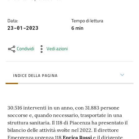
cura
Data
:
Tempo di lettura
Come
6
min
23-01-2023
fare
per...
Condividi
Vedi azioni
Strutture
e
INDICE DELLA PAGINA
territorio
Studiare
30.516 interventi in un anno, con 31.883 persone
a
soccorse e, quando necessario, trasportate in una
Piacenza
struttura sanitaria. Il 118 di Piacenza ha presentato il
bilancio delle attività svolte nel 2022. Il direttore
Emergenza urgenza 118
Enrica Rossi
e il dirigente