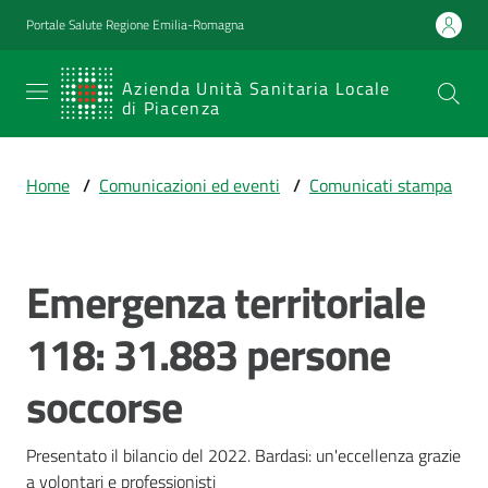
Vai al contenuto
Vai alla navigazione
Vai al footer
Portale Salute Regione Emilia-Romagna
SERVIZIO
Azienda Unità Sanitaria Locale
di Piacenza
SANITARIO
REGIONALE
Home
/
Comunicazioni ed eventi
/
Comunicati stampa
Emilia-
Romagna
Azienda Unità
Sanitaria Locale
Emergenza territoriale
Salta al contenuto
di Piacenza
118: 31.883 persone
soccorse
Prestazioni
e
percorsi
Presentato il bilancio del 2022. Bardasi: un'eccellenza grazie 
di
a volontari e professionisti