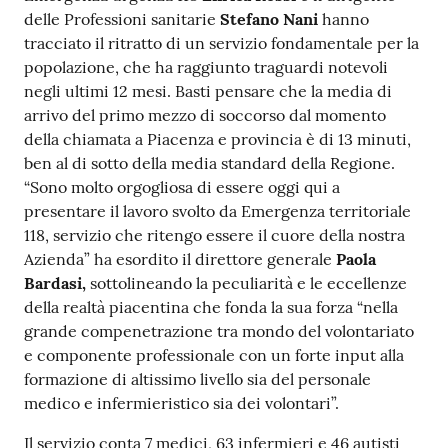
delle Professioni sanitarie
Stefano Nani
hanno
Costruiamo
tracciato il ritratto di un servizio fondamentale per la
Salute
popolazione, che ha raggiunto traguardi notevoli
negli ultimi 12 mesi. Basti pensare che la media di
arrivo del primo mezzo di soccorso dal momento
della chiamata a Piacenza e provincia è di 13 minuti,
ben al di sotto della media standard della Regione.
Novità
“Sono molto orgogliosa di essere oggi qui a
presentare il lavoro svolto da Emergenza territoriale
Scuole
118, servizio che ritengo essere il cuore della nostra
Azienda” ha esordito il direttore generale
Paola
Imprese
Bardasi,
sottolineando la peculiarità e le eccellenze
ed Enti
della realtà piacentina che fonda la sua forza “nella
grande compenetrazione tra mondo del volontariato
e componente professionale con un forte input alla
formazione di altissimo livello sia del personale
Seguici
medico e infermieristico sia dei volontari”.
su
Il servizio conta 7 medici, 63 infermieri e 46 autisti