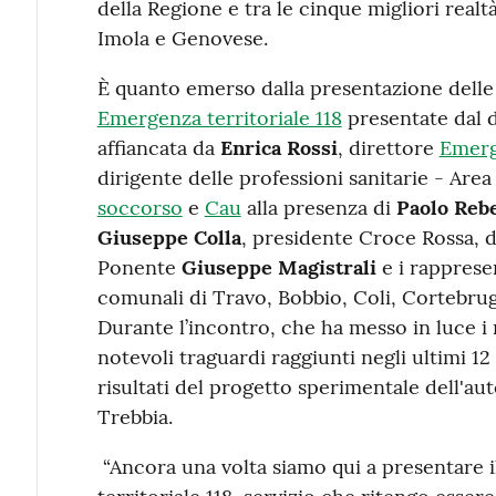
della Regione e tra le cinque migliori realt
Imola e Genovese.
È quanto emerso dalla presentazione delle a
Emergenza territoriale 118
presentate dal 
affiancata da
Enrica Rossi
, direttore
Emerge
dirigente delle professioni sanitarie - Are
soccorso
e
Cau
alla presenza di
Paolo Reb
Giuseppe Colla
, presidente Croce Rossa, da
Ponente
Giuseppe Magistrali
e i rapprese
comunali di Travo, Bobbio, Coli, Cortebrug
Durante l’incontro, che ha messo in luce i 
notevoli traguardi raggiunti negli ultimi 12
risultati del progetto sperimentale dell'aut
Trebbia.
“Ancora una volta siamo qui a presentare 