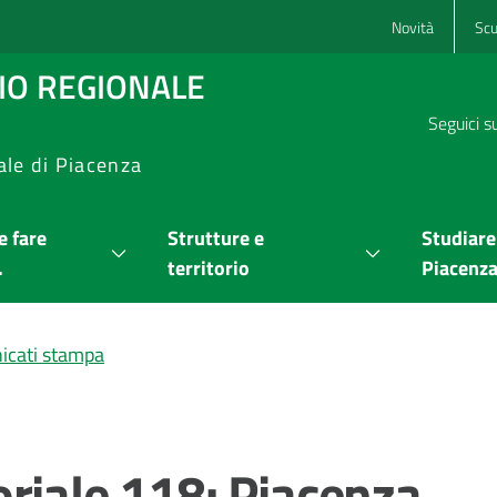
Novità
Scu
RIO REGIONALE
Seguici s
ale di Piacenza
 fare
Strutture e
Studiare
.
territorio
Piacenz
cati stampa
riale 118: Piacenza