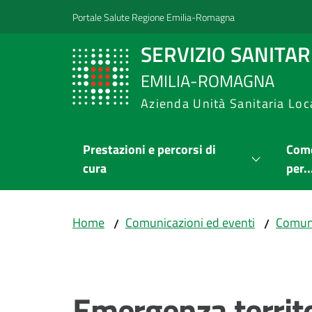
Vai al contenuto
Vai alla navigazione
Vai al footer
Portale Salute Regione Emilia-Romagna
SERVIZIO SANITA
EMILIA-ROMAGNA
Azienda Unità Sanitaria Loc
Prestazioni e percorsi di
Come
cura
per..
Home
Comunicazioni ed eventi
Comuni
/
/
Salta al contenuto
Emergenza territo