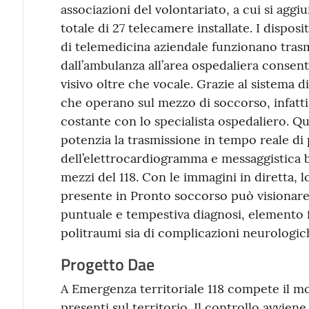
associazioni del volontariato, a cui si agg
totale di 27 telecamere installate. I dispositi
di telemedicina aziendale funzionano tras
dall’ambulanza all’area ospedaliera conse
visivo oltre che vocale. Grazie al sistema 
che operano sul mezzo di soccorso, infatti
costante con lo specialista ospedaliero. Qu
potenzia la trasmissione in tempo reale di p
dell’elettrocardiogramma e messaggistica bi
mezzi del 118. Con le immagini in diretta, 
presente in Pronto soccorso può visionare 
puntuale e tempestiva diagnosi, elemento 
politraumi sia di complicazioni neurologic
Progetto Dae
A Emergenza territoriale 118 compete il mo
presenti sul territorio. Il controllo avvien