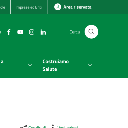
Area riservata
ole
Imprese ed Enti
u
Cerca
 a
Costruiamo
a
Salute
Condividi
Vedi azioni