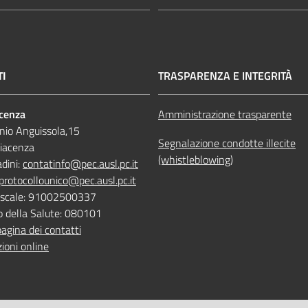
TI
TRASPARENZA E INTEGRITÀ
acenza
Amministrazione trasparente
nio Anguissola,15
Segnalazione condotte illecite
iacenza
(whistleblowing)
adini:
contatinfo@pec.ausl.pc.it
protocollounico@pec.ausl.pc.it
Fiscale: 91002500337
o della Salute: 080101
pagina dei contatti
ioni online