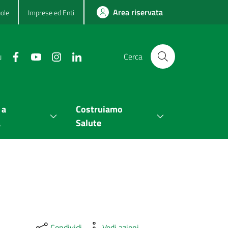
Area riservata
ole
Imprese ed Enti
u
Cerca
 a
Costruiamo
a
Salute
Condividi
Vedi azioni