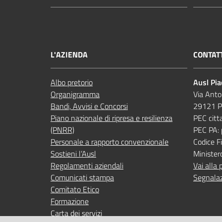
L'AZIENDA
CONTAT
Albo pretorio
Ausl Pi
Organigramma
Via Anto
Bandi, Avvisi e Concorsi
29121 P
Piano nazionale di ripresa e resilienza
PEC citt
(PNRR)
PEC PA:
Personale a rapporto convenzionale
Codice 
Sostieni l’Ausl
Minister
Regolamenti aziendali
Vai alla 
Comunicati stampa
Segnalaz
Comitato Etico
Formazione
Carta dei servizi