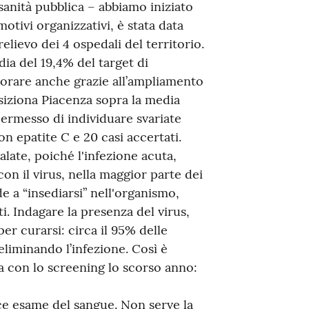
 sanità pubblica – abbiamo iniziato
motivi organizzativi, è stata data
relievo dei 4 ospedali del territorio.
ia del 19,4% del target di
iorare anche grazie all’ampliamento
iziona Piacenza sopra la media
permesso di individuare svariate
 epatite C e 20 casi accertati.
ate, poiché l'infezione acuta,
on il virus, nella maggior parte dei
e a “insediarsi” nell'organismo,
. Indagare la presenza del virus,
er curarsi: circa il 95% delle
liminando l’infezione. Così è
za con lo screening lo scorso anno:
ce esame del sangue. Non serve la