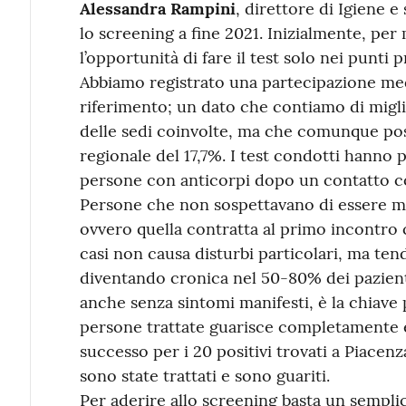
Alessandra Rampini
, direttore di Igiene e
lo screening a fine 2021. Inizialmente, per 
l’opportunità di fare il test solo nei punti p
Abbiamo registrato una partecipazione med
riferimento; un dato che contiamo di migl
delle sedi coinvolte, ma che comunque pos
regionale del 17,7%. I test condotti hanno 
persone con anticorpi dopo un contatto con
Persone che non sospettavano di essere mal
ovvero quella contratta al primo incontro c
casi non causa disturbi particolari, ma tend
diventando cronica nel 50-80% dei pazienti
anche senza sintomi manifesti, è la chiave p
persone trattate guarisce completamente e
successo per i 20 positivi trovati a Piacen
sono state trattati e sono guariti.
Per aderire allo screening basta un sempli