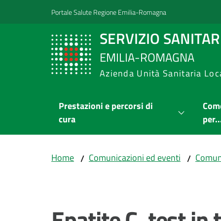
Vai al contenuto
Vai alla navigazione
Vai al footer
Portale Salute Regione Emilia-Romagna
SERVIZIO SANITA
EMILIA-ROMAGNA
Azienda Unità Sanitaria Loc
Prestazioni e percorsi di
Come
cura
per..
Home
Comunicazioni ed eventi
Comuni
/
/
Salta al contenuto
Epatite C, test in 