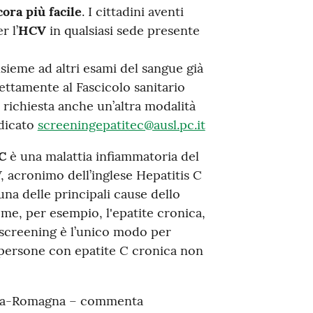
ora più facile
. I cittadini aventi
r l’
HCV
in qualsiasi sede presente
nsieme ad altri esami del sangue già
rettamente al Fascicolo sanitario
 richiesta anche un’altra modalità
edicato
screeningepatitec@ausl.pc.it
 C
è una malattia infiammatoria del
V, acronimo dell’inglese Hepatitis C
una delle principali cause dello
ome, per esempio, l'epatite cronica,
o screening è l’unico modo per
 persone con epatite C cronica non
ilia-Romagna – commenta