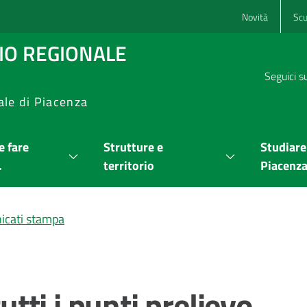
Novità
Scu
RIO REGIONALE
Seguici s
ale di Piacenza
 fare
Strutture e
Studiare
.
territorio
Piacenz
cati stampa
tutti i punti prelievo