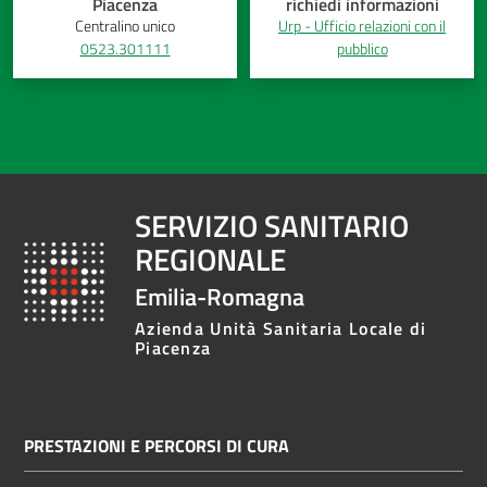
Piacenza
richiedi informazioni
Costruiamo
Centralino unico
Urp - Ufficio relazioni con il
0523.301111
pubblico
Salute
Novità
SERVIZIO SANITARIO
Scuole
REGIONALE
Emilia-Romagna
Imprese
ed Enti
Azienda Unità Sanitaria Locale di
Piacenza
Seguici
su
PRESTAZIONI E PERCORSI DI CURA