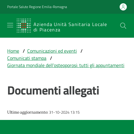
Vai al contenuto
Vai alla navigazione
Vai al footer
Portale Salute Regione Emilia-Romagna
SERVIZIO
Azienda Unità Sanitaria Locale
di Piacenza
SANITARIO
REGIONALE
Home
/
Comunicazioni ed eventi
/
Emilia-
Comunicati stampa
/
Romagna
Giornata mondiale dell’osteoporosi: tutti gli appuntamenti
Azienda Unità
Sanitaria Locale
di Piacenza
Documenti allegati
Prestazioni
31-10-2024 13:15
Ultimo aggiornamento
:
e
percorsi
di