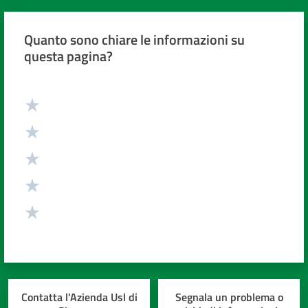
cura
Quanto sono chiare le informazioni su
questa pagina?
Come
fare
per...
Valuta da 1 a 5 stelle
Strutture
e
territorio
Studiare
a
Piacenza
Contatta l'Azienda Usl di
Segnala un problema o